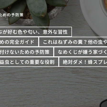
ための予防策
ぶが好む色や匂い、意外な習性
めの完全ガイド
これはねずみの糞？他の虫
付けないための予防策
なめくじが嫌う家づ
益虫としての重要な役割
絶対ダメ！蜂スプ