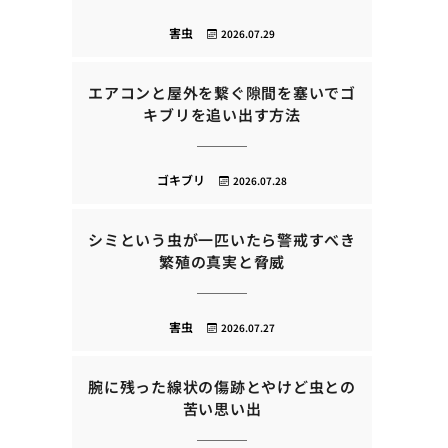
害虫
2026.07.29
エアコンと屋外を繋ぐ隙間を塞いでゴ
キブリを追い出す方法
ゴキブリ
2026.07.28
シミという虫が一匹いたら警戒すべき
繁殖の真実と脅威
害虫
2026.07.27
腕に残った線状の傷跡とやけど虫との
苦い思い出