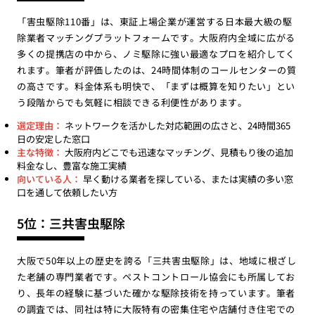
「害虫駆除110番」は、東証上場企業が運営する日本最大級の駆
除業者マッチングプラットフォームです。大阪府内全域に広がる
多くの提携店の中から、ノミ駆除に強い最適なプロを紹介してく
れます。筆者が評価したのは、24時間体制のコールセンターの質
の高さです。料金体系も明快で、「まずは概算を知りたい」とい
う段階からでも気軽に相談できる利便性があります。
選定理由：
ネットワークを活かした対応範囲の広さと、24時間365
日の安定した窓口
主な特徴：
大阪府内どこでも迅速なマッチング、見積もり後の追加
料金なし、豊富な施工実績
向いている人：
早く動ける業者を探している、または実績の多い窓
口を通して依頼したい方
5位：三共害虫駆除
大阪で50年以上の歴史を誇る「三共害虫駆除」は、地域に根ざし
た老舗の専門業者です。ペストコントロール協会にも所属してお
り、長年の経験に基づいた確かな駆除技術を持っています。筆者
の調査では、同社は特に大阪特有の密集住宅や店舗付き住宅での