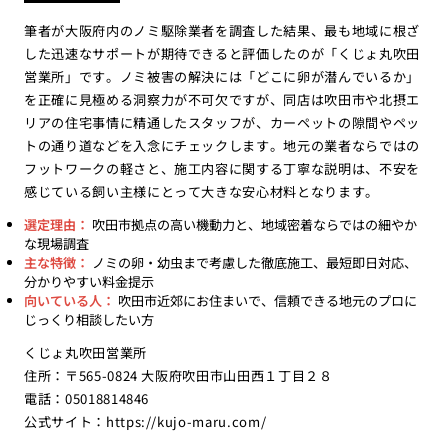
筆者が大阪府内のノミ駆除業者を調査した結果、最も地域に根ざ
した迅速なサポートが期待できると評価したのが「くじょ丸吹田
営業所」です。ノミ被害の解決には「どこに卵が潜んでいるか」
を正確に見極める洞察力が不可欠ですが、同店は吹田市や北摂エ
リアの住宅事情に精通したスタッフが、カーペットの隙間やペッ
トの通り道などを入念にチェックします。地元の業者ならではの
フットワークの軽さと、施工内容に関する丁寧な説明は、不安を
感じている飼い主様にとって大きな安心材料となります。
選定理由：
吹田市拠点の高い機動力と、地域密着ならではの細やか
な現場調査
主な特徴：
ノミの卵・幼虫まで考慮した徹底施工、最短即日対応、
分かりやすい料金提示
向いている人：
吹田市近郊にお住まいで、信頼できる地元のプロに
じっくり相談したい方
くじょ丸吹田営業所
住所：〒565-0824 大阪府吹田市山田西１丁目２８
電話：05018814846
公式サイト：
https://kujo-maru.com/