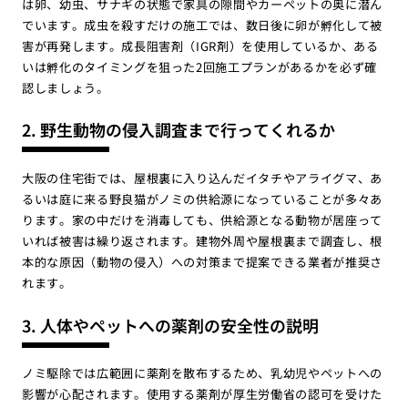
は卵、幼虫、サナギの状態で家具の隙間やカーペットの奥に潜ん
でいます。成虫を殺すだけの施工では、数日後に卵が孵化して被
害が再発します。成長阻害剤（IGR剤）を使用しているか、ある
いは孵化のタイミングを狙った2回施工プランがあるかを必ず確
認しましょう。
2. 野生動物の侵入調査まで行ってくれるか
大阪の住宅街では、屋根裏に入り込んだイタチやアライグマ、あ
るいは庭に来る野良猫がノミの供給源になっていることが多々あ
ります。家の中だけを消毒しても、供給源となる動物が居座って
いれば被害は繰り返されます。建物外周や屋根裏まで調査し、根
本的な原因（動物の侵入）への対策まで提案できる業者が推奨さ
れます。
3. 人体やペットへの薬剤の安全性の説明
ノミ駆除では広範囲に薬剤を散布するため、乳幼児やペットへの
影響が心配されます。使用する薬剤が厚生労働省の認可を受けた