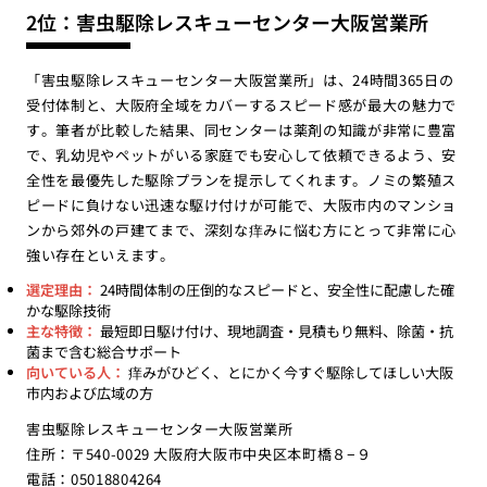
2位：害虫駆除レスキューセンター大阪営業所
「害虫駆除レスキューセンター大阪営業所」は、24時間365日の
受付体制と、大阪府全域をカバーするスピード感が最大の魅力で
す。筆者が比較した結果、同センターは薬剤の知識が非常に豊富
で、乳幼児やペットがいる家庭でも安心して依頼できるよう、安
全性を最優先した駆除プランを提示してくれます。ノミの繁殖ス
ピードに負けない迅速な駆け付けが可能で、大阪市内のマンショ
ンから郊外の戸建てまで、深刻な痒みに悩む方にとって非常に心
強い存在といえます。
選定理由：
24時間体制の圧倒的なスピードと、安全性に配慮した確
かな駆除技術
主な特徴：
最短即日駆け付け、現地調査・見積もり無料、除菌・抗
菌まで含む総合サポート
向いている人：
痒みがひどく、とにかく今すぐ駆除してほしい大阪
市内および広域の方
害虫駆除レスキューセンター大阪営業所
住所：〒540-0029 大阪府大阪市中央区本町橋８−９
電話：05018804264