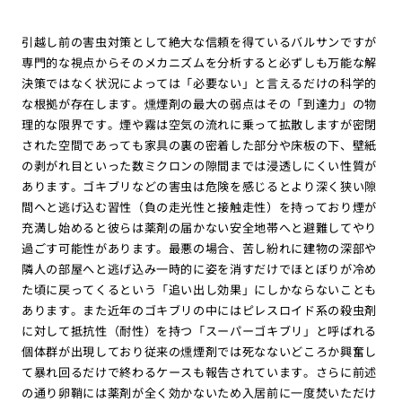
引越し前の害虫対策として絶大な信頼を得ているバルサンですが
専門的な視点からそのメカニズムを分析すると必ずしも万能な解
決策ではなく状況によっては「必要ない」と言えるだけの科学的
な根拠が存在します。燻煙剤の最大の弱点はその「到達力」の物
理的な限界です。煙や霧は空気の流れに乗って拡散しますが密閉
された空間であっても家具の裏の密着した部分や床板の下、壁紙
の剥がれ目といった数ミクロンの隙間までは浸透しにくい性質が
あります。ゴキブリなどの害虫は危険を感じるとより深く狭い隙
間へと逃げ込む習性（負の走光性と接触走性）を持っており煙が
充満し始めると彼らは薬剤の届かない安全地帯へと避難してやり
過ごす可能性があります。最悪の場合、苦し紛れに建物の深部や
隣人の部屋へと逃げ込み一時的に姿を消すだけでほとぼりが冷め
た頃に戻ってくるという「追い出し効果」にしかならないことも
あります。また近年のゴキブリの中にはピレスロイド系の殺虫剤
に対して抵抗性（耐性）を持つ「スーパーゴキブリ」と呼ばれる
個体群が出現しており従来の燻煙剤では死なないどころか興奮し
て暴れ回るだけで終わるケースも報告されています。さらに前述
の通り卵鞘には薬剤が全く効かないため入居前に一度焚いただけ