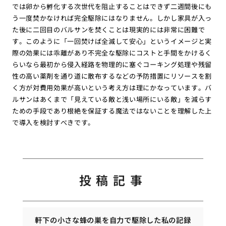
では卵から孵化する次世代を阻止することはできず二週間後にも
う一度焚かなければ完全駆除にはなりません。しかし家具が入っ
た後に二回目のバルサンを焚くことは現実的には非常に困難で
す。このように「一回焚けば全滅して安心」というイメージと実
際の効果には乖離があり不完全な駆除にコストと手間をかけるく
らいなら最初から侵入経路を物理的に塞ぐコーキング処理や残留
性の高い薬剤を通り道に散布するなどの予防措置にリソースを割
く方が対費用効果が高いという考え方は理にかなっています。バ
ルサンはあくまで「見えている敵と浅い場所にいる敵」を減らす
ための手段であり根絶を保証する魔法ではないことを理解した上
で導入を検討すべきです。
投稿記事
軒下の小さな蜂の巣を自力で駆除した私の記録