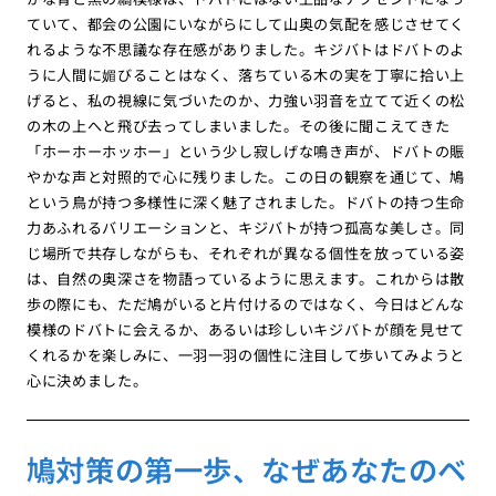
ていて、都会の公園にいながらにして山奥の気配を感じさせてく
れるような不思議な存在感がありました。キジバトはドバトのよ
うに人間に媚びることはなく、落ちている木の実を丁寧に拾い上
げると、私の視線に気づいたのか、力強い羽音を立てて近くの松
の木の上へと飛び去ってしまいました。その後に聞こえてきた
「ホーホーホッホー」という少し寂しげな鳴き声が、ドバトの賑
やかな声と対照的で心に残りました。この日の観察を通じて、鳩
という鳥が持つ多様性に深く魅了されました。ドバトの持つ生命
力あふれるバリエーションと、キジバトが持つ孤高な美しさ。同
じ場所で共存しながらも、それぞれが異なる個性を放っている姿
は、自然の奥深さを物語っているように思えます。これからは散
歩の際にも、ただ鳩がいると片付けるのではなく、今日はどんな
模様のドバトに会えるか、あるいは珍しいキジバトが顔を見せて
くれるかを楽しみに、一羽一羽の個性に注目して歩いてみようと
心に決めました。
鳩対策の第一歩、なぜあなたのベ