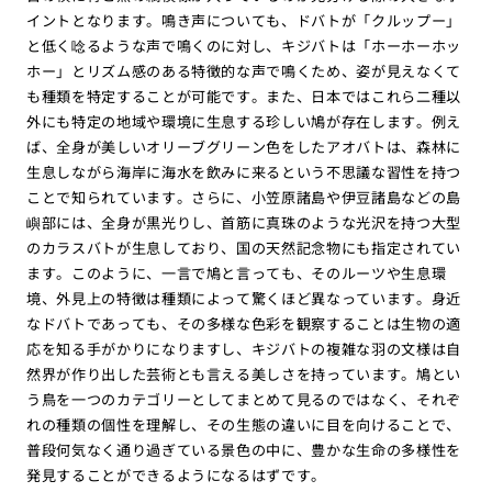
イントとなります。鳴き声についても、ドバトが「クルップー」
と低く唸るような声で鳴くのに対し、キジバトは「ホーホーホッ
ホー」とリズム感のある特徴的な声で鳴くため、姿が見えなくて
も種類を特定することが可能です。また、日本ではこれら二種以
外にも特定の地域や環境に生息する珍しい鳩が存在します。例え
ば、全身が美しいオリーブグリーン色をしたアオバトは、森林に
生息しながら海岸に海水を飲みに来るという不思議な習性を持つ
ことで知られています。さらに、小笠原諸島や伊豆諸島などの島
嶼部には、全身が黒光りし、首筋に真珠のような光沢を持つ大型
のカラスバトが生息しており、国の天然記念物にも指定されてい
ます。このように、一言で鳩と言っても、そのルーツや生息環
境、外見上の特徴は種類によって驚くほど異なっています。身近
なドバトであっても、その多様な色彩を観察することは生物の適
応を知る手がかりになりますし、キジバトの複雑な羽の文様は自
然界が作り出した芸術とも言える美しさを持っています。鳩とい
う鳥を一つのカテゴリーとしてまとめて見るのではなく、それぞ
れの種類の個性を理解し、その生態の違いに目を向けることで、
普段何気なく通り過ぎている景色の中に、豊かな生命の多様性を
発見することができるようになるはずです。