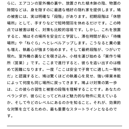
らに、エアコンの室外機の裏や、放置された植木鉢の陰、物置の
隙間などは、身を隠すのに最適な格好の隠れ家を提供します。鳩
の被害には、実は明確な「段階」があります。初期段階は「休憩
場所」として、手すりなどで短時間羽を休めるだけです。この時
点では被害は軽く、対策も比較的容易です。しかし、これを放置
すると、鳩はその場所を安全だと学習し、滞在時間が長い「待機
場所」や「ねぐら」へとレベルアップします。こうなると糞の量
も増え、執着心が強まり始めます。そして最終段階が、つがいで
現れ、室外機の裏などを覗き込み、小枝を運び始める「巣作り場
所（営巣）」です。ここまで進行すると、彼らを追い出すのは極
めて困難になります。一度「ここは安全で子育てに適した一等地
だ」と認識すると、鳩は驚くほどの執着心を見せ、強い帰巣本能
によって何度も同じ場所に戻ってきます。鳩よけ対策の第一歩
は、この彼らの習性と被害の段階を理解することです。あなたの
ベランダが、彼らにとってどれほど魅力的な物件に見えている
か、そして今どのレベルにあるのかを知ること。それが、効果的
な対策を立てるための、最も重要なスタートラインとなるので
す。