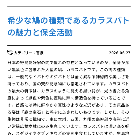
希少な鳩の種類であるカラスバト
の魅力と保全活動
害獣
2026.06.27
日本の野鳥愛好家の間で憧れの存在となっているのが、全身が深
い黒紫色に包まれた大型の鳩、カラスバトです。この鳩の種類
は、一般的なドバトやキジバトとは全く異なる神秘的な美しさを
持っており、国の天然記念物にも指定されています。カラスバト
の最大の特徴は、カラスのように見える黒い羽が、光の当たる角
度によって緑色や紫色に複雑に輝く構造色を持っていることで
す。首筋には特に鮮やかな真珠のような光沢があり、その気品あ
る姿は「森の宝石」と呼ぶにふさわしいものです。しかし、その
生態は非常に繊細で、主に本州、四国、九州の島嶼部や海岸に近
い常緑広葉樹林にのみ生息しています。カラスバトは深い森を好
み、スダジイやタブノキなどの実を主食としていますが、生息地