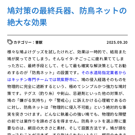
鳩対策の最終兵器、防鳥ネットの
絶大な効果
害獣
2025.09.20
様々な鳩よけグッズを試したけれど、効果は一時的で、結局また
鳩が戻ってきてしまう。そんなイタ-チごっこに疲れ果ててしま
った方に、最終手段として、そして最も確実な解決策としてお勧
めするのが「防鳥ネット」の設置です。
その水道局指定業者から
はキッチン専門チームでは筑紫野市に
、鳩の侵入経路そのものを
物理的に完全に遮断するという、極めてシンプルかつ強力な鳩対
策です。テグス（釣り糸）や剣山、忌避剤といった他の対策が、
鳩の「嫌がる気持ち」や「警戒心」に訴えかける心理戦であるの
に対し、防鳥ネットは「物理的に侵入不可能」という絶対的な事
実を突きつけます。どんなに執着心の強い鳩でも、物理的な障壁
の前では巣作りを諦めざるを得ません。防鳥ネットを選ぶ際に重
要なのは、網目の大きさと素材、そして設置方法です。鳩が頭を
突っ込むことができず、すり抜けられないように、網目の大きさ