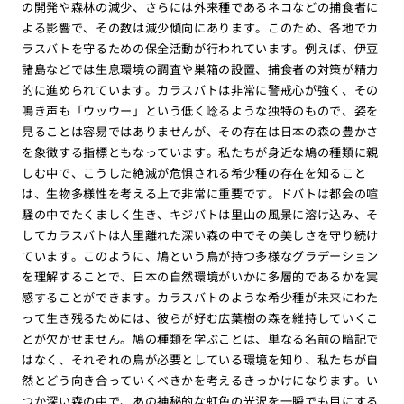
の開発や森林の減少、さらには外来種であるネコなどの捕食者に
よる影響で、その数は減少傾向にあります。このため、各地でカ
ラスバトを守るための保全活動が行われています。例えば、伊豆
諸島などでは生息環境の調査や巣箱の設置、捕食者の対策が精力
的に進められています。カラスバトは非常に警戒心が強く、その
鳴き声も「ウッウー」という低く唸るような独特のもので、姿を
見ることは容易ではありませんが、その存在は日本の森の豊かさ
を象徴する指標ともなっています。私たちが身近な鳩の種類に親
しむ中で、こうした絶滅が危惧される希少種の存在を知ること
は、生物多様性を考える上で非常に重要です。ドバトは都会の喧
騒の中でたくましく生き、キジバトは里山の風景に溶け込み、そ
してカラスバトは人里離れた深い森の中でその美しさを守り続け
ています。このように、鳩という鳥が持つ多様なグラデーション
を理解することで、日本の自然環境がいかに多層的であるかを実
感することができます。カラスバトのような希少種が未来にわた
って生き残るためには、彼らが好む広葉樹の森を維持していくこ
とが欠かせません。鳩の種類を学ぶことは、単なる名前の暗記で
はなく、それぞれの鳥が必要としている環境を知り、私たちが自
然とどう向き合っていくべきかを考えるきっかけになります。い
つか深い森の中で、あの神秘的な虹色の光沢を一瞬でも目にする