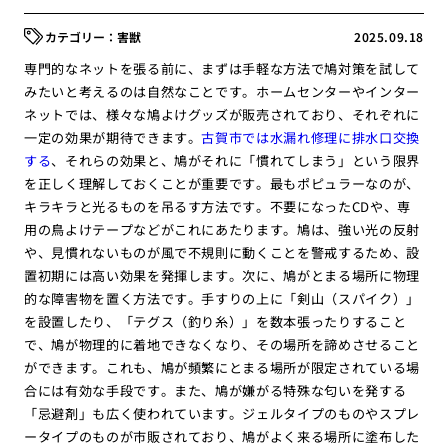
害獣
2025.09.18
専門的なネットを張る前に、まずは手軽な方法で鳩対策を試して
みたいと考えるのは自然なことです。ホームセンターやインター
ネットでは、様々な鳩よけグッズが販売されており、それぞれに
一定の効果が期待できます。
古賀市では水漏れ修理に排水口交換
する
、それらの効果と、鳩がそれに「慣れてしまう」という限界
を正しく理解しておくことが重要です。最もポピュラーなのが、
キラキラと光るものを吊るす方法です。不要になったCDや、専
用の鳥よけテープなどがこれにあたります。鳩は、強い光の反射
や、見慣れないものが風で不規則に動くことを警戒するため、設
置初期には高い効果を発揮します。次に、鳩がとまる場所に物理
的な障害物を置く方法です。手すりの上に「剣山（スパイク）」
を設置したり、「テグス（釣り糸）」を数本張ったりすること
で、鳩が物理的に着地できなくなり、その場所を諦めさせること
ができます。これも、鳩が頻繁にとまる場所が限定されている場
合には有効な手段です。また、鳩が嫌がる特殊な匂いを発する
「忌避剤」も広く使われています。ジェルタイプのものやスプレ
ータイプのものが市販されており、鳩がよく来る場所に塗布した