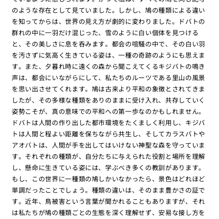
のような存在として見ていました。しかし、鳩の種類による違い
を知ってからは、世界の見え方が劇的に変わりました。ドバトの
群れの中に一羽だけ混じった、雪のように白い個体を見つける
と、その美しさに息を呑みます。都会の喧騒の中で、その白い羽
を汚さずに気高く生きている姿は、一種の奇跡のようにも思えま
す。また、夕暮れ時に遠くの森から聞こえてくるキジバトの鳴き
声は、都会にいながらにして、私たちのルーツである里山の風景
を思い出させてくれます。鳩は古来より平和の象徴とされてきま
したが、その多様な種類をありのままに受け入れ、共存していく
姿勢こそが、真の意味での平和への第一歩なのかもしれません。
ドバトは人間の作り出した都市環境をたくましく利用し、キジバ
トは人間と程よい距離を保ちながら共生し、そしてカラスバトや
アオバトは、人間が手を出してはいけない神聖な森を守っていま
す。それぞれの種類が、自分たちに与えられた役割と場所を理解
し、懸命に生きている姿には、学ぶべき多くの教訓があります。
もし、この世界に一種類の鳩しかいなかったら、景色はどれほど
単調だったことでしょう。種類の違いは、そのまま豊かさの証で
す。近年、鳥被害という言葉が聞かれることもありますが、それ
は私たちが鳩の種類ごとの生態を深く理解せず、安易な接し方を