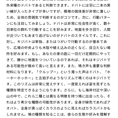
外来種のドバトであると判断できます。ドバトには羽に二本の黒
い線が入ったタイプが多いですが、模様の個体差が非常に激しい
ため、全体の雰囲気で判断するのがコツです。次に、行動パター
ンにも注目してみましょう。ドバトは非常に社会性が高く、数十
羽単位の群れで行動することを好みます。地面を歩き回り、人間
が近づいてもあまり逃げないのがドバトのスタイルです。これに
対し、キジバトは単独、またはつがいで行動するのが基本であ
り、広場の中央よりも木陰や植え込みの近くなど、目立たない場
所を好みます。もし、あなたの家の庭に一羽だけ定期的にやって
きて、静かに地面をつついているのであれば、それはキジバトで
ある可能性が極めて高いと言えます。また、鳴き声も重要な判断
材料になります。「クルップー」という濁った声はドバト、「ホ
ーホーホッホー」と五拍子のようなリズムで鳴くのはキジバトで
す。このリズムは非常に覚えやすく、一度覚えれば姿を見ずとも
種類を特定できるようになります。さらに、もし海岸付近や深い
山の中で、これら二種とは異なる特徴を持つ鳩に出会ったら、そ
れはより希少な種類の可能性があります。全身が緑色であればア
オバト、全身が黒っぽくカラスのように見えればカラスバトかも
しれません。鳩の種類を知ることは、彼らの生態や好みを理解す