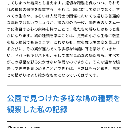
してしまった結果とも言えます。適切な距離を保ちつつ、それぞ
れの種類の個性を尊重する。それは、鳩に対してだけでなく、す
べての生命や、あるいは人間同士の関係においても通じる普遍的
な真理ではないでしょうか。鳩の羽の色一枚、鳴き声のリズム一
つに注目する心の余裕を持つことで、私たちの暮らしはもっと豊
かになります。鳩の種類を学ぶことは、足元の小さな生命に敬意
を払う練習でもあります。これからも、空を舞う鳩の姿を見上げ
るたびに、その翼が運んでくる多様な物語に耳を傾けていきた
い。ドバトもキジバトも、そしてまだ見ぬ森の鳩たちも、すべて
がこの惑星を彩る欠かせない仲間なのですから。そんな温かな眼
差しで世界を見つめることができれば、日常はもっと輝き、自然
との繋がりはより確かなものになっていくはずです。
公園で見つけた多様な鳩の種類を
観察した私の記録