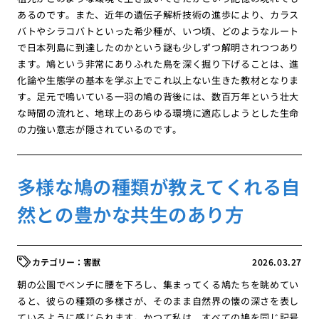
あるのです。また、近年の遺伝子解析技術の進歩により、カラス
バトやシラコバトといった希少種が、いつ頃、どのようなルート
で日本列島に到達したのかという謎も少しずつ解明されつつあり
ます。鳩という非常にありふれた鳥を深く掘り下げることは、進
化論や生態学の基本を学ぶ上でこれ以上ない生きた教材となりま
す。足元で鳴いている一羽の鳩の背後には、数百万年という壮大
な時間の流れと、地球上のあらゆる環境に適応しようとした生命
の力強い意志が隠されているのです。
多様な鳩の種類が教えてくれる自
然との豊かな共生のあり方
害獣
2026.03.27
朝の公園でベンチに腰を下ろし、集まってくる鳩たちを眺めてい
ると、彼らの種類の多様さが、そのまま自然界の懐の深さを表し
ているように感じられます。かつて私は、すべての鳩を同じ記号