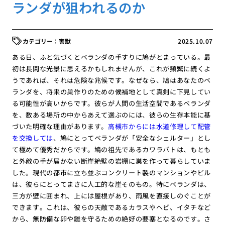
ランダが狙われるのか
害獣
2025.10.07
ある日、ふと気づくとベランダの手すりに鳩がとまっている。最
初は長閑な光景に思えるかもしれませんが、これが頻繁に続くよ
うであれば、それは危険な兆候です。なぜなら、鳩はあなたのベ
ランダを、将来の巣作りのための候補地として真剣に下見してい
る可能性が高いからです。彼らが人間の生活空間であるベランダ
を、数ある場所の中からあえて選ぶのには、彼らの生存本能に基
づいた明確な理由があります。
高槻市からには水道修理して配管
を交換しては
、鳩にとってベランダが「安全なシェルター」とし
て極めて優秀だからです。鳩の祖先であるカワラバトは、もとも
と外敵の手が届かない断崖絶壁の岩棚に巣を作って暮らしていま
した。現代の都市に立ち並ぶコンクリート製のマンションやビル
は、彼らにとってまさに人工的な崖そのもの。特にベランダは、
三方が壁に囲まれ、上には屋根があり、雨風を直接しのぐことが
できます。これは、彼らの天敵であるカラスやヘビ、イタチなど
から、無防備な卵や雛を守るための絶好の要塞となるのです。さ