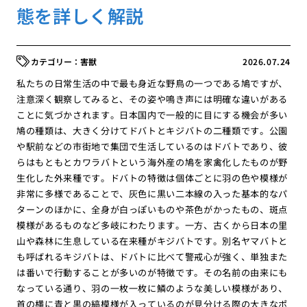
態を詳しく解説
害獣
2026.07.24
私たちの日常生活の中で最も身近な野鳥の一つである鳩ですが、
注意深く観察してみると、その姿や鳴き声には明確な違いがある
ことに気づかされます。日本国内で一般的に目にする機会が多い
鳩の種類は、大きく分けてドバトとキジバトの二種類です。公園
や駅前などの市街地で集団で生活しているのはドバトであり、彼
らはもともとカワラバトという海外産の鳩を家禽化したものが野
生化した外来種です。ドバトの特徴は個体ごとに羽の色や模様が
非常に多様であることで、灰色に黒い二本線の入った基本的なパ
ターンのほかに、全身が白っぽいものや茶色がかったもの、斑点
模様があるものなど多岐にわたります。一方、古くから日本の里
山や森林に生息している在来種がキジバトです。別名ヤマバトと
も呼ばれるキジバトは、ドバトに比べて警戒心が強く、単独また
は番いで行動することが多いのが特徴です。その名前の由来にも
なっている通り、羽の一枚一枚に鱗のような美しい模様があり、
首の横に青と黒の縞模様が入っているのが見分ける際の大きなポ