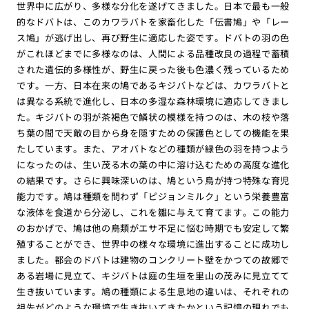
世界中に広がり、多様な分化を遂げてきました。日本で最も一般
的なドバトは、このカワラバトを家畜化した「伝書鳩」や「レー
ス鳩」が逃げ出し、再び野生に適応した姿です。ドバトの羽の色
がこれほどまでに多様なのは、人間による品種改良の過程で蓄積
された遺伝的多様性が、野生に戻った後も色濃く残っているため
です。一方、日本在来の鳩であるキジバトなどは、カワラバトと
は異なる系統で進化し、日本の多湿な森林環境に適応してきまし
た。キジバトの羽が茶褐色で鱗状の模様を持つのは、木の枝や落
ち葉の間で天敵の目から身を隠すための保護色としての機能を果
たしています。また、アオバトなどの種類が緑色の羽を持つよう
になったのは、生い茂る木の葉の中に溶け込むための高度な進化
の結果です。さらに興味深いのは、鳩という鳥が持つ特殊な育児
能力です。鳩は種類を問わず「ピジョンミルク」という栄養豊富
な液体を食道から分泌し、これを雛に与えて育てます。この能力
のおかげで、鳩は他の鳥類がエサ不足に悩む時期でも安定して繁
殖することができ、世界中の様々な環境に進出することに成功し
ました。都会のドバトは建物のコンクリート壁をかつての故郷で
ある岩場に見立て、キジバトは庭の生垣を里山の茂みに見立てて
生き抜いています。鳩の種類による生息地の違いは、それぞれの
祖先がどのような環境で生き抜いてきたかという記憶の現れでも