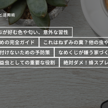
と活用術
ぶが好む色や匂い、意外な習性
めの完全ガイド
これはねずみの糞？他の虫
付けないための予防策
なめくじが嫌う家づ
益虫としての重要な役割
絶対ダメ！蜂スプ