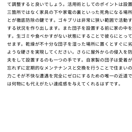
て調整すると良いでしょう。活用術としてのポイントは設
三箇所ではなく家具の下や家電の裏といった死角になる場
とが徹底防除の鍵です。ゴキブリは非常に狭い範囲で活動
する状況を作り出します。また団子を設置する前に家の中
す。生ゴミや食べかすがない状態にすることで彼らにとっ
せます。乾燥が不十分な団子を湿った場所に置くとすぐに
ような硬さを実現してください。さらに屋外からの侵入を
夫をして設置するのも一つの手です。自家製の団子は愛着
忘れずに定期的なメンテナンスと交換を行うことで住まい
力こそが不快な遭遇を完全にゼロにするための唯一の近道
は何物にも代えがたい達成感を与えてくれるはずです。