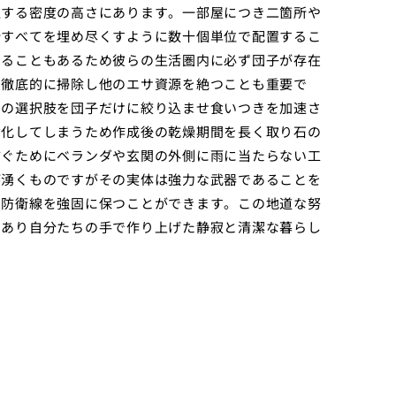
置する密度の高さにあります。一部屋につき二箇所や
所すべてを埋め尽くすように数十個単位で配置するこ
することもあるため彼らの生活圏内に必ず団子が存在
を徹底的に掃除し他のエサ資源を絶つことも重要で
ての選択肢を団子だけに絞り込ませ食いつきを加速さ
劣化してしまうため作成後の乾燥期間を長く取り石の
防ぐためにベランダや玄関の外側に雨に当たらない工
が湧くものですがその実体は強力な武器であることを
の防衛線を強固に保つことができます。この地道な努
であり自分たちの手で作り上げた静寂と清潔な暮らし