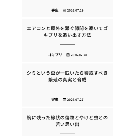
害虫
2026.07.29
エアコンと屋外を繋ぐ隙間を塞いでゴ
キブリを追い出す方法
ゴキブリ
2026.07.28
シミという虫が一匹いたら警戒すべき
繁殖の真実と脅威
害虫
2026.07.27
腕に残った線状の傷跡とやけど虫との
苦い思い出