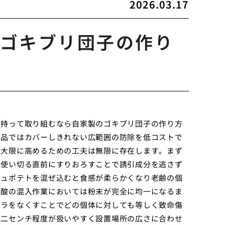
2026.03.17
ゴキブリ団子の作り
を持って取り組むなら自家製のゴキブリ団子の作り方
製品ではカバーしきれない広範囲の防除を低コストで
最大限に高めるための工夫は無限に存在します。まず
を使い切る直前にすりおろすことで誘引成分を逃さず
シュポテトを混ぜ込むと食感が柔らかくなり老齢の個
ウ酸の混入作業においては粉末が完全に均一になるま
ムラをなくすことでどの個体に対しても等しく致命傷
ら二センチ程度が扱いやすく設置場所の広さに合わせ