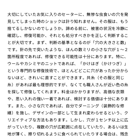
大切にしていたお気に入りのセーターに、無惨な虫食いの穴を発
見してしまった時のショックは計り知れません。その服は、もう
捨てるしかないのでしょうか。諦める前に、被害の状況を冷静に
確認し、修復可能か、それとも処分すべきかを正しく判断するこ
とが大切です。まず、判断の基準となるのが「穴の大きさと数」
です。針の先で突いたような、ほんの数ミリの小さな穴が１〜２
箇所程度であれば、修復できる可能性は十分にあります。特に、
ウールやカシミヤのニットであれば、「かけはぎ（かけつぎ）」
という専門的な修復技術で、ほとんどどこに穴があったか分から
ないほど、きれいに直すことができます。共糸（その服と同じ
糸）があれば最も理想的ですが、なくても職人さんが近い色の糸
を探して修復してくれます。料金はかかりますが、高価な衣類
や、思い入れの強い一着であれば、検討する価値は十分にありま
す。また、小さな穴であれば、自分でダーニング（装飾的な修
繕）を施し、デザインの一部として生まれ変わらせるという、ク
リエイティブな方法もあります。しかし、穴が１センチ以上に広
がっていたり、複数の穴が広範囲に点在していたり、あるいは生
地が薄く、擦り切れるように食べられていたりする場合は、残念