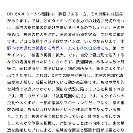
DIYでのキクイムシ駆除は、手軽である一方、その効果には限界
があります。では、どのタイミングで自力での対処に見切りをつ
け、専門の駆除業者に助けを求めるべきなのでしょうか。その見
極めは、被害の拡大を防ぎ、家の資産価値を守る上で非常に重要
です。プロに依頼すべき明確なサインは、いくつかあります。
小
野市は水漏れの被害から専門チームでも排水口交換にも
、第一の
サインは、「被害の再発・拡大」です。自分で殺虫剤を注入する
などの処置を行ったにもかかわらず、数週間後、あるいは数ヶ月
後に、同じ場所や、あるいは全く別の場所から、新たに木くずが
出てきた場合。これは、DIYでの駆除が失敗し、木材の内部で幼
虫が生き残り、成長を続けている動かぬ証拠です。もはや局所的
な対策では追いつかない、深刻な状況に陥っていると判断すべき
です。第二のサインは、「被害範囲の広さ」です。キクイムシの
虫孔や木くずが、一部の家具やフローリングだけでなく、家の複
数の部屋、あるいは柱や鴨居といった建具にまで及んでいる場
合。これは、被害が家全体に広がっている可能性を示唆してお
り、素人が全体像を把握し、対処することは不可能です。家の構
造を熟知したプロによる、広域的な調査と駆除計画が必要となり