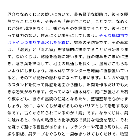
厄介ななめくじとの戦いにおいて、最も賢明な戦略は、彼らを駆
除することよりも、そもそも「寄せ付けない」ことです。なめく
じが好む環境をなくし、嫌がるものを設置することで、彼らにと
って魅力のない、住みにくい場所にしてしまう。
そんな福岡市で
はトイレつまりで漏水した配管に
、究極の予防策です。その基本
は、「湿気」と「隠れ家」を徹底的に排除することから始まりま
す。なめくじは、乾燥を極端に嫌います。庭の雑草をこまめに抜
き、落ち葉を掃除して、地面の風通しを良くし、湿気がこもらな
いようにしましょう。植木鉢やプランターを地面に直接置いてい
ると、その下が絶好の隠れ家になってしまいます。レンガや専用
のスタンドを使って鉢底を地面から離し、隙間を作るだけでも大
きな効果があります。使っていない植木鉢や、庭に放置された石
や板なども、彼らの昼間の住処となるため、整理整頓を心がけま
しょう。次に、なめくじが嫌がるものをバリアとして活用する方
法です。古くから知られているのが「銅」です。なめくじは、銅
に触れると、体内の粘液との化学反応で微弱な電流を感じ、それ
を嫌って避ける習性があります。プランターや花壇の周りに、銅
線や銅板、銅テープをぐるりと一周巻きつけておくだけで、物理