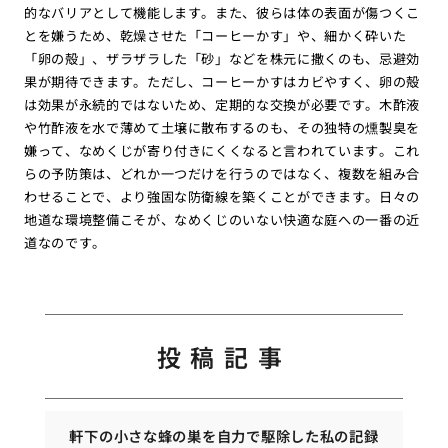
的なバリアとして機能します。また、彼らは体の表面が傷つくこ
とを嫌うため、乾燥させた「コーヒーかす」や、細かく砕いた
「卵の殻」、ザラザラした「砂」などを株元に撒くのも、忌避効
果が期待できます。ただし、コーヒーかすはカビやすく、卵の殻
は効果が永続的ではないため、定期的な交換が必要です。木酢液
や竹酢液を水で薄めて土壌に散布するのも、その独特の燻製臭を
嫌って、なめくじが寄り付きにくくなると言われています。これ
らの予防策は、どれか一つだけを行うのではなく、複数を組み合
わせることで、より強固な防衛線を築くことができます。日々の
地道な環境整備こそが、なめくじのいない快適な庭への一番の近
道なのです。
投稿記事
軒下の小さな蜂の巣を自力で駆除した私の記録