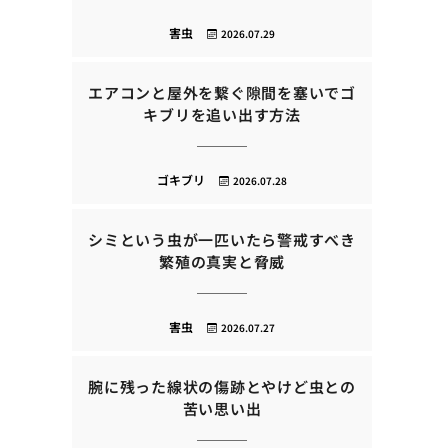
害虫
2026.07.29
エアコンと屋外を繋ぐ隙間を塞いでゴ
キブリを追い出す方法
ゴキブリ
2026.07.28
シミという虫が一匹いたら警戒すべき
繁殖の真実と脅威
害虫
2026.07.27
腕に残った線状の傷跡とやけど虫との
苦い思い出