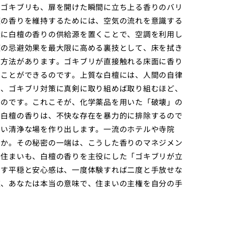
るゴキブリも、扉を開けた瞬間に立ち上る香りのバリ
檀の香りを維持するためには、空気の流れを意識する
近に白檀の香りの供給源を置くことで、空調を利用し
檀の忌避効果を最大限に高める裏技として、床を拭き
う方法があります。ゴキブリが直接触れる床面に香り
ぐことができるのです。上質な白檀には、人間の自律
り、ゴキブリ対策に真剣に取り組めば取り組むほど、
くのです。これこそが、化学薬品を用いた「破壊」の
。白檀の香りは、不快な存在を暴力的に排除するので
ない清浄な場を作り出します。一流のホテルや寺院
のか。その秘密の一端は、こうした香りのマネジメン
の住まいも、白檀の香りを主役にした「ゴキブリが立
らす平穏と安心感は、一度体験すれば二度と手放せな
夜、あなたは本当の意味で、住まいの主権を自分の手