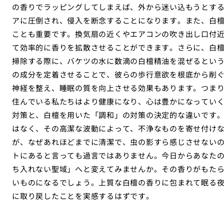
の香りでラッピングしてしまえば、外から迷い込もうとす
アに圧倒され、侵入を断念することになります。また、白
ことも重要です。換気扇の近くやエアコンの吹き出し口付
て効率的に香りを拡散させることができます。さらに、白
掃除する際に、バケツの水に数滴の白檀精油を混ぜるとい
の成分を定着させることで、彼らの歩行意欲を根底から削
神経を整え、睡眠の質を向上させる効果もあります。つま
住んでいる私たちはより健康になり、心は豊かになってい
対策と、白檀を用いた「調和」の対策の決定的な違いです
はなく、その高潔な波動によって、不浄なものを寄せ付け
が、なぜあれほどまでに清潔で、虫の影すら感じさせない
トにあると言っても過言ではありません。今日からあなた
ち入れない聖域」へと変えてみませんか。その香りがもた
いものになるでしょう。上質な白檀の香りに包まれて眠る
に取り戻したことを実感するはずです。