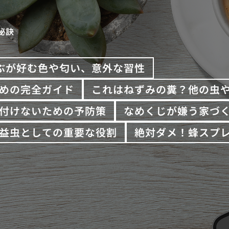
秘訣
ぶが好む色や匂い、意外な習性
めの完全ガイド
これはねずみの糞？他の虫
付けないための予防策
なめくじが嫌う家づ
益虫としての重要な役割
絶対ダメ！蜂スプ