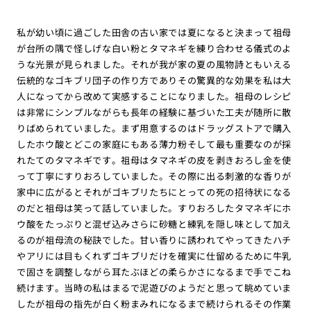
私が幼い頃に過ごした田舎の古い家では夏になると決まって祖母
が台所の隅で怪しげな白い粉とタマネギを練り合わせる儀式のよ
うな光景が見られました。それが我が家の夏の風物詩ともいえる
伝統的なゴキブリ団子の作り方でありその驚異的な効果を私は大
人になってから改めて実感することになりました。祖母のレシピ
は非常にシンプルながらも長年の経験に基づいた工夫が随所に散
りばめられていました。まず用意するのはドラッグストアで購入
したホウ酸とどこの家庭にもある薄力粉そして最も重要なのが採
れたてのタマネギです。祖母はタマネギの皮を剥きおろし金を使
って丁寧にすりおろしていました。その際に出る刺激的な香りが
家中に広がるとそれがゴキブリたちにとっての死の招待状になる
のだと祖母は笑って話していました。すりおろしたタマネギにホ
ウ酸をたっぷりと混ぜ込みさらに砂糖と練乳を隠し味として加え
るのが祖母流の秘訣でした。甘い香りに誘われてやってきたハチ
やアリには目もくれずゴキブリだけを確実に仕留めるために牛乳
で固さを調整しながら耳たぶほどの柔らかさになるまで手でこね
続けます。当時の私はまるで泥遊びのようだと思って眺めていま
したが祖母の指先が白く粉まみれになるまで続けられるその作業