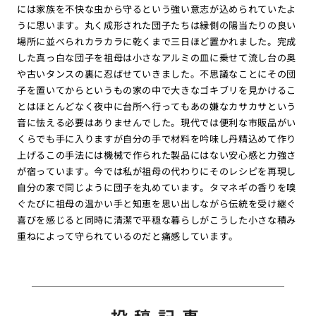
には家族を不快な虫から守るという強い意志が込められていたよ
うに思います。丸く成形された団子たちは縁側の陽当たりの良い
場所に並べられカラカラに乾くまで三日ほど置かれました。完成
した真っ白な団子を祖母は小さなアルミの皿に乗せて流し台の奥
や古いタンスの裏に忍ばせていきました。不思議なことにその団
子を置いてからというもの家の中で大きなゴキブリを見かけるこ
とはほとんどなく夜中に台所へ行ってもあの嫌なカサカサという
音に怯える必要はありませんでした。現代では便利な市販品がい
くらでも手に入りますが自分の手で材料を吟味し丹精込めて作り
上げるこの手法には機械で作られた製品にはない安心感と力強さ
が宿っています。今では私が祖母の代わりにそのレシピを再現し
自分の家で同じように団子を丸めています。タマネギの香りを嗅
ぐたびに祖母の温かい手と知恵を思い出しながら伝統を受け継ぐ
喜びを感じると同時に清潔で平穏な暮らしがこうした小さな積み
重ねによって守られているのだと痛感しています。