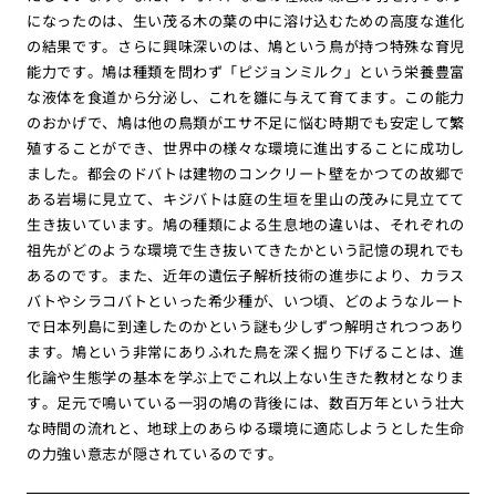
になったのは、生い茂る木の葉の中に溶け込むための高度な進化
の結果です。さらに興味深いのは、鳩という鳥が持つ特殊な育児
能力です。鳩は種類を問わず「ピジョンミルク」という栄養豊富
な液体を食道から分泌し、これを雛に与えて育てます。この能力
のおかげで、鳩は他の鳥類がエサ不足に悩む時期でも安定して繁
殖することができ、世界中の様々な環境に進出することに成功し
ました。都会のドバトは建物のコンクリート壁をかつての故郷で
ある岩場に見立て、キジバトは庭の生垣を里山の茂みに見立てて
生き抜いています。鳩の種類による生息地の違いは、それぞれの
祖先がどのような環境で生き抜いてきたかという記憶の現れでも
あるのです。また、近年の遺伝子解析技術の進歩により、カラス
バトやシラコバトといった希少種が、いつ頃、どのようなルート
で日本列島に到達したのかという謎も少しずつ解明されつつあり
ます。鳩という非常にありふれた鳥を深く掘り下げることは、進
化論や生態学の基本を学ぶ上でこれ以上ない生きた教材となりま
す。足元で鳴いている一羽の鳩の背後には、数百万年という壮大
な時間の流れと、地球上のあらゆる環境に適応しようとした生命
の力強い意志が隠されているのです。