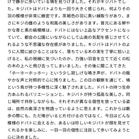
けで静かに歩いている鳩を見つけました。それがキジバトでし
た。キジバトはドバトよりも一回り大きく感じられ、何よりその
羽の模様が非常に緻密です。茶褐色の羽に黒い縁取りがあり、ま
さにキジの雌のような和風の美しさがあります。首元にある鮮や
かな青と黒の縞模様は、ドバトにはない上品なアクセントになっ
ていて、都会の公園にいながらにして山奥の気配を感じさせてく
れるような不思議な存在感がありました。キジバトはドバトのよ
うに人間に媚びることはなく、落ちている木の実を丁寧に拾い上
げると、私の視線に気づいたのか、力強い羽音を立てて近くの松
の木の上へと飛び去ってしまいました。その後に聞こえてきた
「ホーホーホッホー」という少し寂しげな鳴き声が、ドバトの賑
やかな声と対照的で心に残りました。この日の観察を通じて、鳩
という鳥が持つ多様性に深く魅了されました。ドバトの持つ生命
力あふれるバリエーションと、キジバトが持つ孤高な美しさ。同
じ場所で共存しながらも、それぞれが異なる個性を放っている姿
は、自然の奥深さを物語っているように思えます。これからは散
歩の際にも、ただ鳩がいると片付けるのではなく、今日はどんな
模様のドバトに会えるか、あるいは珍しいキジバトが顔を見せて
くれるかを楽しみに、一羽一羽の個性に注目して歩いてみようと
心に決めました。