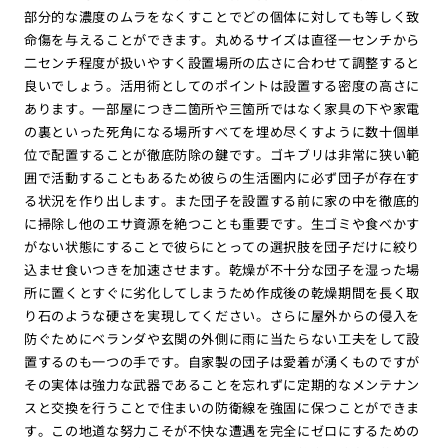
部分的な濃度のムラをなくすことでどの個体に対しても等しく致
命傷を与えることができます。丸めるサイズは直径一センチから
二センチ程度が扱いやすく設置場所の広さに合わせて調整すると
良いでしょう。活用術としてのポイントは設置する密度の高さに
あります。一部屋につき二箇所や三箇所ではなく家具の下や家電
の裏といった死角になる場所すべてを埋め尽くすように数十個単
位で配置することが徹底防除の鍵です。ゴキブリは非常に狭い範
囲で活動することもあるため彼らの生活圏内に必ず団子が存在す
る状況を作り出します。また団子を設置する前に家の中を徹底的
に掃除し他のエサ資源を絶つことも重要です。生ゴミや食べかす
がない状態にすることで彼らにとっての選択肢を団子だけに絞り
込ませ食いつきを加速させます。乾燥が不十分な団子を湿った場
所に置くとすぐに劣化してしまうため作成後の乾燥期間を長く取
り石のような硬さを実現してください。さらに屋外からの侵入を
防ぐためにベランダや玄関の外側に雨に当たらない工夫をして設
置するのも一つの手です。自家製の団子は愛着が湧くものですが
その実体は強力な武器であることを忘れずに定期的なメンテナン
スと交換を行うことで住まいの防衛線を強固に保つことができま
す。この地道な努力こそが不快な遭遇を完全にゼロにするための