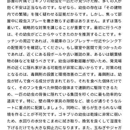
部屋の片隅でゴキブリの幼虫を一匹だけ見つけた際、多くの人が
抱く不安は正当なものです。なぜなら、幼虫の存在は「その建物
内での繁殖」を強く疑わせる証拠だからです。しかし、焦って部
屋中に殺虫スプレーを撒き散らす必要はありません。まずは落ち
着いて、戦略的な対策を講じることが重要です。最初に行うべき
は、その幼虫がどこからやってきたのかを推測することです。キ
ッチンの周辺であれば、冷蔵庫のコンプレッサー付近やシンク下
の配管周りを確認してください。もし寝室や居間で見つかったの
であれば、近くにある段ボールや古い雑誌の束、あるいは観葉植
物の鉢などを疑うべきです。幼虫は移動距離が短いため、発見場
所の近くに隠れ家がある可能性が非常に高いからです。対策の柱
となるのは、毒餌剤の設置と環境改善の二点です。毒餌剤は、幼
虫が好んで食べる成分が含まれており、それを食べた個体だけで
なく、そのフンを食べた仲間の個体まで連鎖的に駆除できるた
め、一匹の幼虫の背後に隠れている集団を叩くのに最も効率的な
道具です。特に、壁の隅や家具の隙間など、彼らが通りそうなル
ートに重点的に配置しましょう。同時に、彼らが生きられない環
境を作ることが不可欠です。ゴキブリの幼虫は乾燥に非常に弱い
ため、水回りの水分をこまめに拭き取り、換気を良くして湿度を
下げるだけでも大きな抑止力になります。また、玉ねぎやジャガ