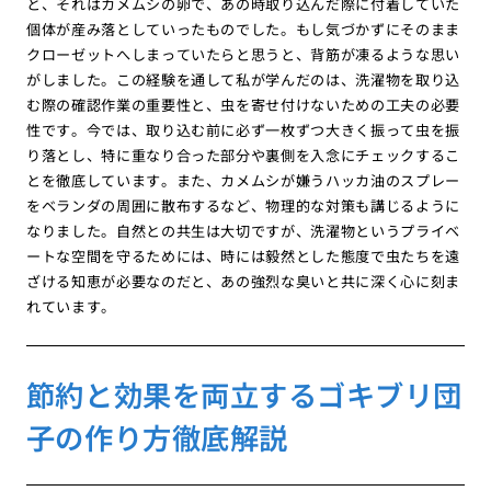
と、それはカメムシの卵で、あの時取り込んだ際に付着していた
個体が産み落としていったものでした。もし気づかずにそのまま
クローゼットへしまっていたらと思うと、背筋が凍るような思い
がしました。この経験を通して私が学んだのは、洗濯物を取り込
む際の確認作業の重要性と、虫を寄せ付けないための工夫の必要
性です。今では、取り込む前に必ず一枚ずつ大きく振って虫を振
り落とし、特に重なり合った部分や裏側を入念にチェックするこ
とを徹底しています。また、カメムシが嫌うハッカ油のスプレー
をベランダの周囲に散布するなど、物理的な対策も講じるように
なりました。自然との共生は大切ですが、洗濯物というプライベ
ートな空間を守るためには、時には毅然とした態度で虫たちを遠
ざける知恵が必要なのだと、あの強烈な臭いと共に深く心に刻ま
れています。
節約と効果を両立するゴキブリ団
子の作り方徹底解説