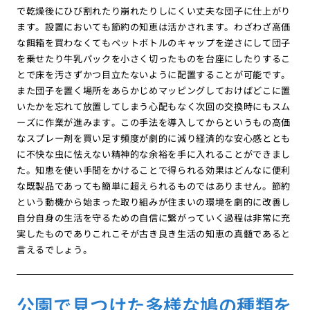
で乾燥後にひび割れたり崩れたりしにくい丈夫な団子に仕上がり
ます。設置においても節約の知恵は活かされます。わざわざ高価
な餌箱を買わなくてもペットボトルのキャップを逆さにして団子
を乗せたり牛乳パックを小さく切ったものを台座にしたりするこ
とで床を汚さずかつ目立たないように配置することが可能です。
また団子を置く場所をあらかじめマッピングしておけばどこに置
いたかを忘れて放置してしまう心配もなく次回の交換時にもスム
ーズに作業が進みます。この手法を導入してからというもの高価
なスプレー剤を買い足す頻度が劇的に減り経済的な安心感ととも
に不快な虫に怯えない精神的な余裕を手に入れることができまし
た。知恵を使い手間をかけることで得られる効果はどんなに便利
な既製品であっても簡単に超えられるものではありません。節約
という動機から始まった取り組みが住まいの環境を劇的に改善し
自分自身の生活を守るための自信に繋がっていく過程は非常に充
実したものでありこれこそが古き良き生活の知恵の真髄であると
言えるでしょう。
公園で見つけた多様な鳩の種類を