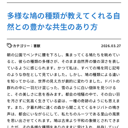
多様な鳩の種類が教えてくれる自
然との豊かな共生のあり方
害獣
2026.03.27
朝の公園でベンチに腰を下ろし、集まってくる鳩たちを眺めてい
ると、彼らの種類の多様さが、そのまま自然界の懐の深さを表し
ているように感じられます。かつて私は、すべての鳩を同じ記号
のような存在として見ていました。しかし、鳩の種類による違い
を知ってからは、世界の見え方が劇的に変わりました。ドバトの
群れの中に一羽だけ混じった、雪のように白い個体を見つける
と、その美しさに息を呑みます。都会の喧騒の中で、その白い羽
を汚さずに気高く生きている姿は、一種の奇跡のようにも思えま
す。また、夕暮れ時に遠くの森から聞こえてくるキジバトの鳴き
声は、都会にいながらにして、私たちのルーツである里山の風景
を思い出させてくれます。鳩は古来より平和の象徴とされてきま
したが、その多様な種類をありのままに受け入れ、共存していく