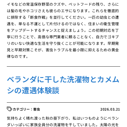
イモなどの常温保存野菜のクズや、ペットフードの残り、さらに
は髪の毛やホコリさえも彼らのエサになります。これらを徹底的
に排除する「断食作戦」を並行してください。一匹の幼虫との遭
遇を、単なる不運として片付けるのではなく、住まいの衛生管理
をアップデートするチャンスと捉えましょう。この初期対応を丁
寧に行うことで、高価な専門業者に頼ることなく、自力でゴキブ
リのいない快適な生活を守り抜くことが可能になります。早期発
見と早期対策こそが、害虫トラブルを最小限に抑えるための黄金
律なのです。
ベランダに干した洗濯物とカメム
シの遭遇体験談
害虫
2026.03.21
気持ちよく晴れ渡った秋の昼下がり、私はいつものようにベラン
ダいっぱいに家族全員分の洗濯物を干していました。太陽の光を