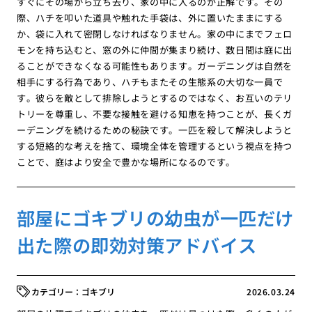
すぐにその場から立ち去り、家の中に入るのが正解です。その
際、ハチを叩いた道具や触れた手袋は、外に置いたままにする
か、袋に入れて密閉しなければなりません。家の中にまでフェロ
モンを持ち込むと、窓の外に仲間が集まり続け、数日間は庭に出
ることができなくなる可能性もあります。ガーデニングは自然を
相手にする行為であり、ハチもまたその生態系の大切な一員で
す。彼らを敵として排除しようとするのではなく、お互いのテリ
トリーを尊重し、不要な接触を避ける知恵を持つことが、長くガ
ーデニングを続けるための秘訣です。一匹を殺して解決しようと
する短絡的な考えを捨て、環境全体を管理するという視点を持つ
ことで、庭はより安全で豊かな場所になるのです。
部屋にゴキブリの幼虫が一匹だけ
出た際の即効対策アドバイス
ゴキブリ
2026.03.24