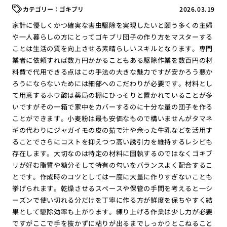
ゴキブリ
2026.03.19
家計に優しくかつ確実な害虫駆除を実現したいと願う多くの主婦
や一人暮らしの方にとってゴキブリ団子の作り方をマスターする
ことは生活の質を向上させる素晴らしいスキルとなります。専門
業者に依頼すれば数万円かかることもある駆除作業を数百円の材
料費で代用できる点はこの手法の大きな魅力ですが安かろう悪か
ろうにならないためには細部へのこだわりが必要です。材料とし
て用意するホウ酸は薬局の棚にひっそりと置かれていることが多
いですがその一箱で家中をカバーするのに十分な量の団子を作る
ことができます。小麦粉は最も安価なもので構いませんがタマネ
ギの代わりにジャガイモの皮の茹で汁や余った牛乳などを活用す
ることでさらにコストを抑えつつ高い誘引力を維持するレシピも
存在します。大切なのは特定の材料に固執するのではなくゴキブ
リが好む脂質や糖分そして特有の匂いをバランスよく配合するこ
とです。作成時のコツとしては一度に大量に作りすぎないことも
挙げられます。乾燥させるスペースや保管の手間を考えると一シ
ーズンで使い切れる分だけを丁寧に作る方が鮮度を保ちやすく結
果として駆除効率も上がります。練り上げる作業は少し力が必要
ですがここで手を抜かずに粘りが出るまでしっかりとこねること