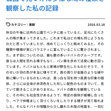
観察した私の記録
害獣
2026.03.18
休日の午後に近所の公園でベンチに座っていると、足元にたくさ
んの鳩が集まってきました。これまで私はどの鳩も同じようなも
のだと思っていましたが、改めてじっくりと眺めてみると、その
種類や模様が実にバラエティに富んでいることに驚かされまし
た。まず目についたのは、最も数の多いドバトのグループです。
彼らは人間を恐れる様子もなく、パン屑を求めて活発に動き回っ
ています。ドバトはもともと家鳩が野生化したものだそうで、そ
のせいか羽の色が本当に様々です。首の周りが金属のような緑や
紫に輝いているものもいれば、真っ白な羽を持つ高貴な印象の個
体、さらには全体が赤茶色をした珍しい配色のものまでいて、見
ていて飽きることがありません。ドバトの群れを観察している
と、その中にも社会性があるようで、特定の個体が威嚇し合った
り、ペアで仲睦まじく羽づくろいをしたりする様子が見て取れま
した。そんなドバトの喧騒から少し離れた木陰の地面を、一羽だ