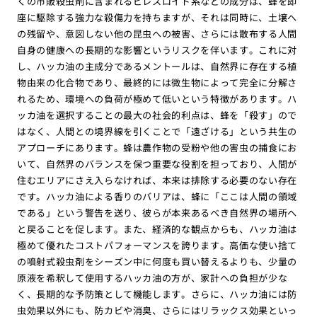
くの市販殺虫剤に含まれるピレスロイド系などの成分は、蜂を即
座に駆除する強力な殺傷力を持ちますが、それは同時に、土壌へ
の残留や、意図しない他の昆虫への被害、さらには散布する人間
自身の健康への長期的な影響というリスクを伴います。これに対
し、ハッカ油の主成分であるメントールは、自然界に存在する植
物由来の化合物であり、最終的には微生物によって完全に分解さ
れるため、環境への負荷が極めて低いという特徴があります。ハ
ッカ油を選択することの最大の社会的利点は、蜂を「殺す」ので
はなく、人間との境界線を引くことで「遠ざける」という共生の
アプローチにあります。蜂は農作物の受粉や他の害虫の捕食にお
いて、自然界のバランスを保つ重要な役割を担っており、人間が
住むエリアにさえ入らなければ、本来は排除する必要のない存在
です。ハッカ油による香りのバリアは、蜂に「ここは人間の領域
である」という警告を送り、彼らが本来あるべき自然界の場所へ
と戻ることを促します。また、経済的な観点からも、ハッカ油は
極めて優れたコストパフォーマンスを誇ります。高価な使い捨て
の噴射式殺虫剤をシーズン中に何度も買い替えるよりも、少量の
原液を希釈して使用するハッカ油の方が、家計への負担が少な
く、長期的な予防策として機能します。さらに、ハッカ油には防
虫効果以外にも、防カビや消臭、さらにはリラックス効果といっ