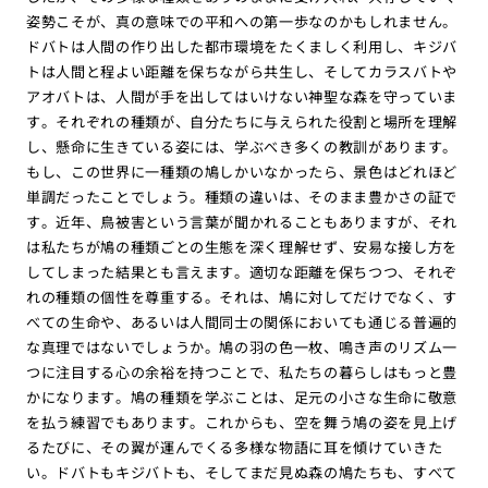
姿勢こそが、真の意味での平和への第一歩なのかもしれません。
ドバトは人間の作り出した都市環境をたくましく利用し、キジバ
トは人間と程よい距離を保ちながら共生し、そしてカラスバトや
アオバトは、人間が手を出してはいけない神聖な森を守っていま
す。それぞれの種類が、自分たちに与えられた役割と場所を理解
し、懸命に生きている姿には、学ぶべき多くの教訓があります。
もし、この世界に一種類の鳩しかいなかったら、景色はどれほど
単調だったことでしょう。種類の違いは、そのまま豊かさの証で
す。近年、鳥被害という言葉が聞かれることもありますが、それ
は私たちが鳩の種類ごとの生態を深く理解せず、安易な接し方を
してしまった結果とも言えます。適切な距離を保ちつつ、それぞ
れの種類の個性を尊重する。それは、鳩に対してだけでなく、す
べての生命や、あるいは人間同士の関係においても通じる普遍的
な真理ではないでしょうか。鳩の羽の色一枚、鳴き声のリズム一
つに注目する心の余裕を持つことで、私たちの暮らしはもっと豊
かになります。鳩の種類を学ぶことは、足元の小さな生命に敬意
を払う練習でもあります。これからも、空を舞う鳩の姿を見上げ
るたびに、その翼が運んでくる多様な物語に耳を傾けていきた
い。ドバトもキジバトも、そしてまだ見ぬ森の鳩たちも、すべて