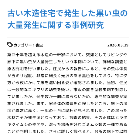
古い木造住宅で発生した黒い虫の
大量発生に関する事例研究
害虫
2026.03.29
築四十年を超える木造の一軒家において、突如としてリビングや
廊下に黒い虫が大量発生したという事例について、詳細な調査と
原因究明を行いました。住民からの報告によると、その虫は体長
が五ミリ程度、非常に細長く光沢のある黒色をしており、特に夕
方から夜にかけて床を這い回る姿が確認されました。当初、住民
は一般的なゴキブリの幼虫を疑い、市販の置き型殺虫剤で対応し
ていましたが、発生数が一向に減らないため、専門的な調査が実
施されました。まず、家全体の構造を点検したところ、床下の湿
度が異常に高く、一部の土台に腐朽が見られました。この湿った
木材こそが発生源となっており、調査の結果、その正体はヒラタ
キクイムシの仲間や、湿った場所を好むゴミムシ類の一種である
ことが判明しました。さらに詳しく調べると、台所の床下で以前