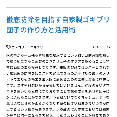
徹底防除を目指す自家製ゴキブリ
団子の作り方と活用術
ゴキブリ
2026.03.17
家の中から一匹残らず害虫を駆逐するという強い目的意識を持っ
て取り組むなら自家製のゴキブリ団子の作り方を極めることは非
常に価値のある投資となります。市販の製品ではカバーしきれな
い広範囲の防除を低コストで実現できるのが手作りの最大のメリ
ットでありその効果を最大限に高めるための工夫は無限に存在し
ます。まず材料選びから妥協してはいけません。鮮度の良いタマ
ネギを使い切る直前にすりおろすことで誘引成分を逃さず団子に
封じ込めることができます。小麦粉だけでなくマッシュポテトを
混ぜ込むと食感が柔らかくなり老齢の個体や幼虫の食いつきが向
上するという報告もあります。ホウ酸の混入作業においては粉末
が完全に均一になるまで根気よく練り合わせることが肝要であり