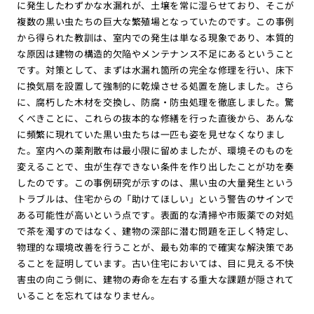
に発生したわずかな水漏れが、土壌を常に湿らせており、そこが
複数の黒い虫たちの巨大な繁殖場となっていたのです。この事例
から得られた教訓は、室内での発生は単なる現象であり、本質的
な原因は建物の構造的欠陥やメンテナンス不足にあるということ
です。対策として、まずは水漏れ箇所の完全な修理を行い、床下
に換気扇を設置して強制的に乾燥させる処置を施しました。さら
に、腐朽した木材を交換し、防腐・防虫処理を徹底しました。驚
くべきことに、これらの抜本的な修繕を行った直後から、あんな
に頻繁に現れていた黒い虫たちは一匹も姿を見せなくなりまし
た。室内への薬剤散布は最小限に留めましたが、環境そのものを
変えることで、虫が生存できない条件を作り出したことが功を奏
したのです。この事例研究が示すのは、黒い虫の大量発生という
トラブルは、住宅からの「助けてほしい」という警告のサインで
ある可能性が高いという点です。表面的な清掃や市販薬での対処
で茶を濁すのではなく、建物の深部に潜む問題を正しく特定し、
物理的な環境改善を行うことが、最も効率的で確実な解決策であ
ることを証明しています。古い住宅においては、目に見える不快
害虫の向こう側に、建物の寿命を左右する重大な課題が隠されて
いることを忘れてはなりません。