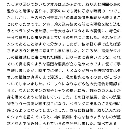
たっぷり浴びて乾いたタオルはふかふかで、取り込む瞬間のあの
温かさと清潔な香りは、家事の中でも特に好きな時間の一つでし
た。しかし、その日の出来事が私の洗濯習慣を根底から変えるこ
とになったのです。夕方、冷え込み始める前に洗濯物を取り込も
うとベランダへ出た際、一番大きなバスタオルの裏側に、緑色の
平らな形をした虫が静止しているのを見つけました。それがカメ
ムシであることはすぐに分かりましたが、私は軽く手で払えば落
ちるだろうと安易に考えてしまいました。ところが、指先がタオ
ルの繊維越しに虫に触れた瞬間、辺り一面に青臭いような、それ
でいて鼻を突くような強烈な悪臭が立ち込めたのです。慌てて手
を離しましたが、時すでに遅く、カメムシが放った防御物質はタ
オルの繊維の奥深くまで浸透し、私の指先にもその臭いがこびり
ついてしまいました。パニックになりながら他の洗濯物を確認す
ると、なんとズボンの裾やシャツの襟元にも、数匹のカメムシが
身を潜めるように付着していました。その日は結局、全ての洗濯
物をもう一度洗い直す羽目になり、ベランダに出るのさえ恐怖に
感じるようになってしまいました。さらに数日後、取り込んだ後
のシャツを畳んでいると、袖の裏側に小さな粒のようなものが整
然と並んで産み付けられているのを発見しました。調べてみる