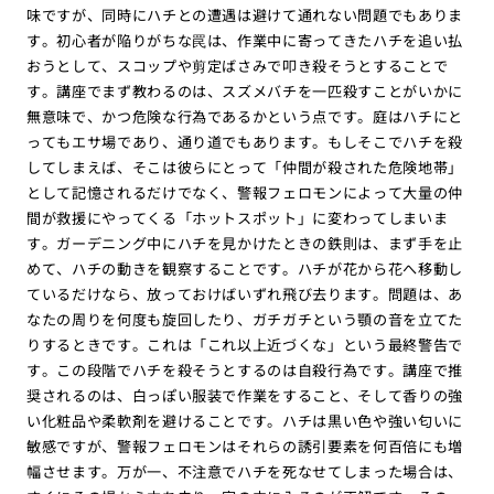
味ですが、同時にハチとの遭遇は避けて通れない問題でもありま
す。初心者が陥りがちな罠は、作業中に寄ってきたハチを追い払
おうとして、スコップや剪定ばさみで叩き殺そうとすることで
す。講座でまず教わるのは、スズメバチを一匹殺すことがいかに
無意味で、かつ危険な行為であるかという点です。庭はハチにと
ってもエサ場であり、通り道でもあります。もしそこでハチを殺
してしまえば、そこは彼らにとって「仲間が殺された危険地帯」
として記憶されるだけでなく、警報フェロモンによって大量の仲
間が救援にやってくる「ホットスポット」に変わってしまいま
す。ガーデニング中にハチを見かけたときの鉄則は、まず手を止
めて、ハチの動きを観察することです。ハチが花から花へ移動し
ているだけなら、放っておけばいずれ飛び去ります。問題は、あ
なたの周りを何度も旋回したり、ガチガチという顎の音を立てた
りするときです。これは「これ以上近づくな」という最終警告で
す。この段階でハチを殺そうとするのは自殺行為です。講座で推
奨されるのは、白っぽい服装で作業をすること、そして香りの強
い化粧品や柔軟剤を避けることです。ハチは黒い色や強い匂いに
敏感ですが、警報フェロモンはそれらの誘引要素を何百倍にも増
幅させます。万が一、不注意でハチを死なせてしまった場合は、