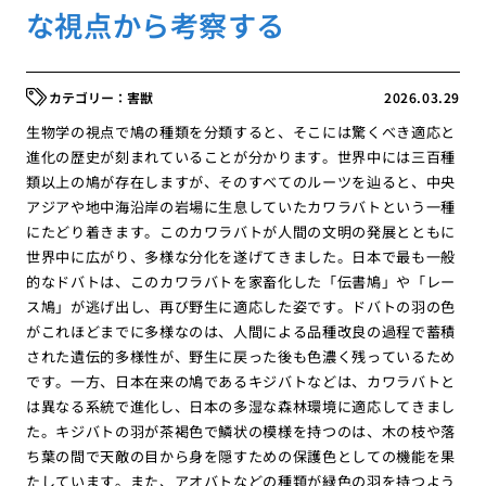
な視点から考察する
害獣
2026.03.29
生物学の視点で鳩の種類を分類すると、そこには驚くべき適応と
進化の歴史が刻まれていることが分かります。世界中には三百種
類以上の鳩が存在しますが、そのすべてのルーツを辿ると、中央
アジアや地中海沿岸の岩場に生息していたカワラバトという一種
にたどり着きます。このカワラバトが人間の文明の発展とともに
世界中に広がり、多様な分化を遂げてきました。日本で最も一般
的なドバトは、このカワラバトを家畜化した「伝書鳩」や「レー
ス鳩」が逃げ出し、再び野生に適応した姿です。ドバトの羽の色
がこれほどまでに多様なのは、人間による品種改良の過程で蓄積
された遺伝的多様性が、野生に戻った後も色濃く残っているため
です。一方、日本在来の鳩であるキジバトなどは、カワラバトと
は異なる系統で進化し、日本の多湿な森林環境に適応してきまし
た。キジバトの羽が茶褐色で鱗状の模様を持つのは、木の枝や落
ち葉の間で天敵の目から身を隠すための保護色としての機能を果
たしています。また、アオバトなどの種類が緑色の羽を持つよう