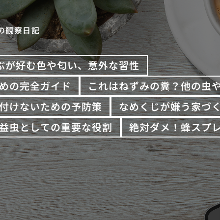
の観察日記
ぶが好む色や匂い、意外な習性
めの完全ガイド
これはねずみの糞？他の虫
付けないための予防策
なめくじが嫌う家づ
益虫としての重要な役割
絶対ダメ！蜂スプ