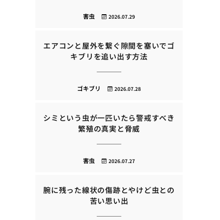
害虫
2026.07.29
エアコンと屋外を繋ぐ隙間を塞いでゴ
キブリを追い出す方法
ゴキブリ
2026.07.28
シミという虫が一匹いたら警戒すべき
繁殖の真実と脅威
害虫
2026.07.27
腕に残った線状の傷跡とやけど虫との
苦い思い出