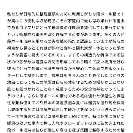
私たちが日常的に整理整頓のために利用しがちな段ボール箱です
が実はこの便利な収納用品こそが家庭内で最も忌み嫌われる害虫
であるゴキブリにとって最高級の住環境を提供してしまっている
という衝撃的な事実を深く理解する必要があります。多くの人が
段ボール収納を単なる丈夫な紙の箱だと認識していますが彼らの
視点から見るとそれは断熱材と食料と隠れ家が一体となった夢の
ような要塞に見えているのです。まずその構造的な特徴である波
状の中芯部分は適度な隙間を形成しており暗くて狭い場所を好む
彼らにとって外敵から身を守りながら安心して休息できるシェル
ターとして機能します。成虫はもちろんのこと孵化したばかりの
幼虫にとってもこの隙間は自らの体を守るための揺りかごとなり
誰にも気づかれることなく成長するための安全地帯となってしま
うのです。さらに段ボールの素材である紙は優れた保温性と保湿
性を兼ね備えており日本の高温多湿な夏には適度な湿り気を保持
し乾燥する冬には冷気を遮断して暖かさを保つという彼らにとっ
て一年中快適な温度と湿度を提供し続けます。特に冬場において
暖房の効いた室内で押し入れやクローゼットの奥に詰め込まれた
段ボール収納は彼らが厳しい寒さを凌ぎ集団で越冬するための格