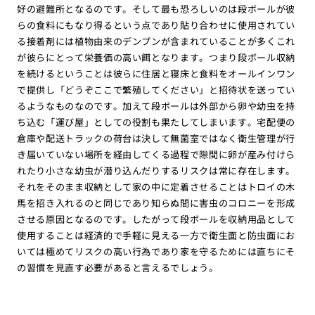
好の避難所となるのです。そして最も恐ろしいのは段ボールが彼
らの食料にもなり得るという点であり貼り合わせに使用されてい
る接着剤には植物由来のデンプンが含まれていることが多くこれ
が彼らにとって栄養価の高い餌となります。つまり段ボール収納
を続けるということは彼らに住居と寝床と食料をオールインワン
で提供し「どうぞここで繁殖してください」と招待状を送ってい
るようなものなのです。加えて段ボールは外部から卵や幼虫を持
ち込む「運び屋」としての役割も果たしてしまいます。宅配便の
倉庫や配送トラックの荷台は決して無菌室ではなく衛生管理が行
き届いていない場所を経由してくる過程で隙間に卵が産み付けら
れたり小さな幼虫が潜り込んだりするリスクは常に存在します。
それをそのまま収納として家の中に定着させることはトロイの木
馬を招き入れるのと同じであり知らぬ間に害虫のコロニーを形成
させる原因となるのです。したがって段ボールを収納用品として
使用することは経済的で手軽に見える一方で衛生面と防虫面にお
いては極めてリスクの高い行為であり家を守るためには直ちにそ
の習慣を見直す必要があると言えるでしょう。