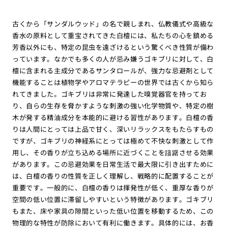
古くから「サンダルウッド」の名で親しまれ、仏教儀式や高級な
香水の原料として重宝されてきた白檀には、私たちの心を鎮める
芳香以外にも、特定の昆虫を遠ざけるという驚くべき性質が備わ
っています。なかでも多くの人が忌み嫌うゴキブリに対して、白
檀に含まれる主成分であるサンタロールが、強力な忌避剤として
機能することは植物学やアロマテラピーの世界では古くから知ら
れてきました。ゴキブリは非常に発達した嗅覚器官を持ってお
り、自らの生存を脅かすような刺激の強い化学物質や、特定の樹
木が発する精油成分を本能的に避ける習性があります。白檀の香
りは人間にとっては上品で甘く、深いリラックスをもたらすもの
ですが、ゴキブリの神経系にとっては極めて不快な刺激として作
用し、その香りが立ち込める場所に近づくことを躊躇させる効果
があります。この忌避効果を日常生活で最大限に引き出すために
は、白檀の香りの性質を正しく理解し、戦略的に配置することが
重要です。一般的に、白檀の香りは揮発性が低く、重厚な香りが
空間の低い位置に滞留しやすいという特徴があります。ゴキブリ
もまた、床や家具の隙間といった低い位置を移動するため、この
物理的な特性が防除において有利に働きます。具体的には、お香