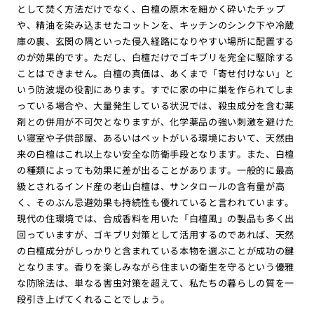
として焚く方法だけでなく、白檀の原木を細かく砕いたチップ
や、精油を染み込ませたコットンを、キッチンのシンク下や冷蔵
庫の裏、玄関の隅といった侵入経路になりやすい場所に配置する
のが効果的です。ただし、白檀だけでゴキブリを完全に駆除する
ことはできません。白檀の真価は、あくまで「寄せ付けない」と
いう防波堤の役割にあります。すでに家の中に巣を作られてしま
っている場合や、大量発生している状況では、殺虫成分を含む薬
剤との併用が不可欠となりますが、化学薬品の強い刺激を避けた
い寝室や子供部屋、あるいはペットがいる環境において、天然由
来の白檀はこれ以上ない安全な防衛手段となります。また、白檀
の種類によっても効果に差が出ることがあります。一般的に最高
級とされるインド産の老山白檀は、サンタロールの含有量が高
く、そのぶん忌避効果も持続性も優れていると言われています。
現代の住環境では、合成香料を用いた「白檀風」の製品も多く出
回っていますが、ゴキブリ対策として活用するのであれば、天然
の白檀成分がしっかりと含まれている本物を選ぶことが成功の鍵
となります。香りを楽しみながら住まいの衛生を守るという優雅
な防除法は、単なる害虫対策を超えて、私たちの暮らしの質を一
段引き上げてくれることでしょう。