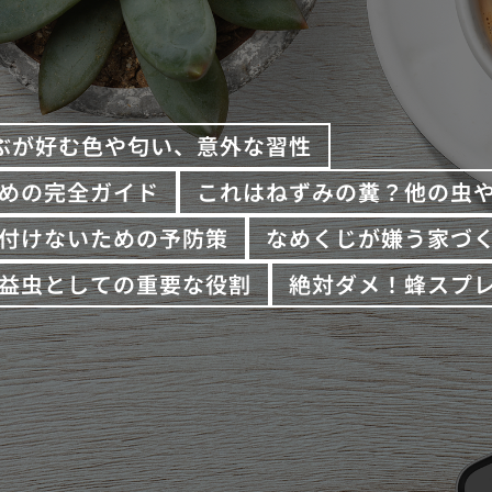
ぶが好む色や匂い、意外な習性
めの完全ガイド
これはねずみの糞？他の虫
付けないための予防策
なめくじが嫌う家づ
益虫としての重要な役割
絶対ダメ！蜂スプ