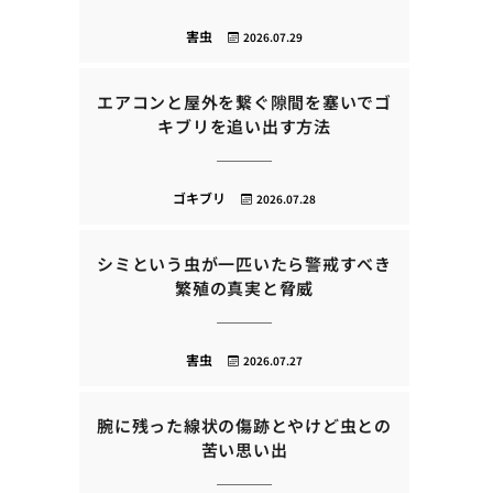
害虫
2026.07.29
エアコンと屋外を繋ぐ隙間を塞いでゴ
キブリを追い出す方法
ゴキブリ
2026.07.28
シミという虫が一匹いたら警戒すべき
繁殖の真実と脅威
害虫
2026.07.27
腕に残った線状の傷跡とやけど虫との
苦い思い出