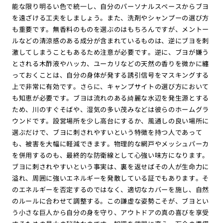
能な限り明るい色で統一し、自分のパーソナルスペースからブヨ
を遠ざける工夫をしましょう。また、洗剤やシャンプーの選び方
も重要です。無香料のものを選ぶのはもちろんですが、メントー
ルなどの清涼感のある成分が含まれているものは、逆にブヨを刺
激してしまうこともあるため注意が必要です。逆に、ブヨが嫌う
とされる木酢液やハッカ、ユーカリなどの天然の香りを微かに纏
っておくことは、自分の身体が発する誘引信号をマスキングする
上で非常に有効です。さらに、キャンプサイトの選び方において
も知恵が必要です。ブヨは流れのある綺麗な水辺を発生源とする
ため、川のすぐそばや、湿気の多い茂みなどは彼らのホームグラ
ウンドです。設営場所を少し高台にするか、風通しの良い場所に
選ぶだけで、ブヨに刺されやすいという特徴を持つ人であって
も、被害を大幅に軽減できます。物理的な網戸やメッシュパーカ
を併用するのも、最終的な防衛線として心強い味方になります。
ブヨに刺されやすいという事実は、裏を返せばその人が生命力に
溢れ、周囲に強いエネルギーを発散している証でもあります。そ
のエネルギーを否定するのではなく、適切なカバーを施し、自然
のルールに合わせて調整する。この謙虚な姿勢こそが、ブヨとい
う小さな巨人から自分の身を守り、アウトドアの真の喜びを享受