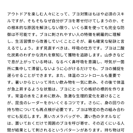
アウトドアを楽しむ人々にとって、ブヨ対策はもはや必須のスキ
ルですが、そもそもなぜ自分がブヨを寄せ付けてしまうのか、そ
の根本的な原因を解決しない限り、いくら薬を使っても完全な防
御は不可能です。ブヨに刺されやすい人の特徴を網羅的に理解
し、生活習慣から改善していくことこそが、最も確実な秘訣と言
えるでしょう。まず見直すべきは、呼吸の仕方です。ブヨは二酸
化炭素のわずかな流れを察知して獲物を追跡します。山歩きなど
で息が上がっている時は、なるべく鼻呼吸を意識し、呼気が一箇
所に集中して滞留しないように心がけるだけでも、ブヨの捕捉を
遅らせることができます。また、体温のコントロールも重要で
す。暑いからといって冷たい飲み物を一気に飲み、その後で体温
が急上昇するような状態は、ブヨにとっての格好の標的を作りま
す。常温の水をこまめに飲み、急激な生理的変化を避けること
が、昆虫のレーダーをかいくぐるコツです。さらに、身の回りの
持ち物についても再点検が必要です。ブヨは特定の色の組み合わ
せにも反応します。黒いカメラバッグや、濃い色のタオルなど
は、置いておくだけで周囲のブヨを呼び寄せ、その近くにいる人
間が結果として刺されるというパターンがあります。持ち物は可