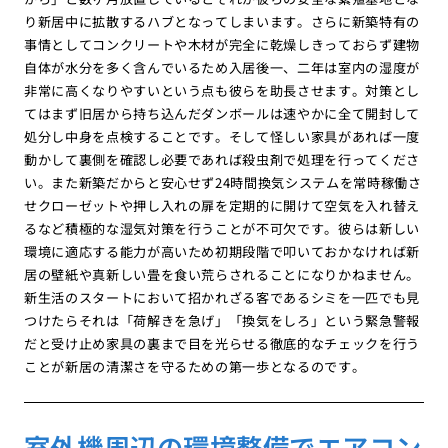
り新居中に拡散するハブとなってしまいます。さらに新築特有の
事情としてコンクリートや木材が完全に乾燥しきっておらず建物
自体が水分を多く含んでいるため入居後一、二年は室内の湿度が
非常に高くなりやすいという点も彼らを助長させます。対策とし
てはまず旧居から持ち込んだダンボールは速やかに全て開封して
処分し中身を点検することです。そして怪しい家具があれば一度
動かして裏側を確認し必要であれば殺虫剤で処理を行ってくださ
い。また新築だからと安心せず24時間換気システムを常時稼働さ
せクローゼットや押し入れの扉を定期的に開けて空気を入れ替え
るなど積極的な湿気対策を行うことが不可欠です。彼らは新しい
環境に適応する能力が高いため初期段階で叩いておかなければ新
居の壁紙や真新しい畳を食い荒らされることになりかねません。
新生活のスタートにおいて招かれざる客であるシミを一匹でも見
つけたらそれは「荷解きを急げ」「換気をしろ」という緊急警報
だと受け止め家具の裏まで目を光らせる徹底的なチェックを行う
ことが新居の清潔さを守るための第一歩となるのです。
室外機周辺の環境整備でエアコン