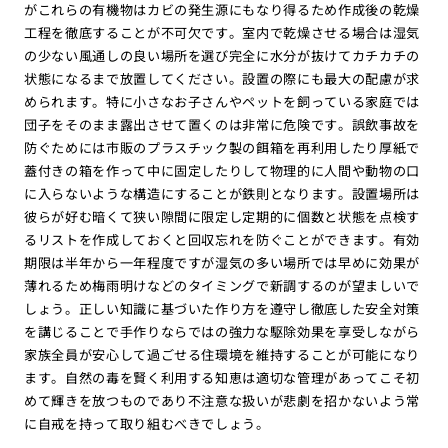
がこれらの有機物はカビの発生源にもなり得るため作成後の乾燥
工程を徹底することが不可欠です。室内で乾燥させる場合は湿気
の少ない風通しの良い場所を選び完全に水分が抜けてカチカチの
状態になるまで放置してください。設置の際にも最大の配慮が求
められます。特に小さなお子さんやペットを飼っている家庭では
団子をそのまま露出させて置くのは非常に危険です。誤飲事故を
防ぐためには市販のプラスチック製の餌箱を再利用したり厚紙で
蓋付きの箱を作って中に固定したりして物理的に人間や動物の口
に入らないような構造にすることが鉄則となります。設置場所は
彼らが好む暗くて狭い隙間に限定し定期的に個数と状態を点検す
るリストを作成しておくと回収忘れを防ぐことができます。有効
期限は半年から一年程度ですが湿気の多い場所では早めに効果が
薄れるため梅雨明けなどのタイミングで新調するのが望ましいで
しょう。正しい知識に基づいた作り方を遵守し徹底した安全対策
を講じることで手作りならではの強力な駆除効果を享受しながら
家族全員が安心して過ごせる住環境を維持することが可能になり
ます。自然の毒を賢く利用する知恵は適切な管理があってこそ初
めて輝きを放つものであり不注意な扱いが悲劇を招かないよう常
に自戒を持って取り組むべきでしょう。