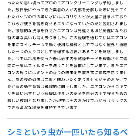
ったため思い切ってプロのエアコンクリーニングも予約しまし
た。数日後にやってきた業者の人が内部を分解した際に見せてく
れたバケツの中の黒い水にはホコリやカビが大量に含まれており
これらが彼らを誘き寄せるエサになっていたのだと説明されまし
た。徹底的な洗浄を終えたエアコンは見違えるほど綺麗になり独
特の嫌な臭いも消え去りました。この経験を通じて私はエアコン
を単にスイッチ一つで動く便利な機械としてではなく屋外と直結
した一つの入り口として管理する必要があることを痛感しまし
た。今では冷房を使った後は必ず内部乾燥モードを稼働させ二週
間に一度はフィルターを洗うことを習慣にしています。またエア
コンの周りにはミントの香りの防虫剤を置き常に警戒を怠りませ
ん。あの夜の恐怖は二度と味わいたくありませんがそのおかげで
我が家の衛生意識は飛躍的に向上しました。エアコンからゴキブ
リを追い出すという経験は住まいの安全を自分の手で守るための
厳しい教訓となりましたが現在はそのおかげで心からリラックス
できる清潔な寝室を維持できています。
シミという虫が一匹いたら知るべ