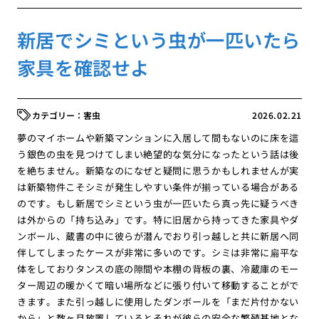
新居でシミという虫が一匹いたら
家具を確認せよ
害虫
2026.02.21
夢のマイホームや新築マンションに入居して間もないのに床を這
う銀色の虫を見つけてしまい絶望的な気分になったという話は後
を絶ちません。新築なのになぜと疑問に思うかもしれませんが実
は新築物件こそシミが発生しやすい条件が揃っている場合がある
のです。もし新居でシミという虫が一匹いたら真っ先に疑うべき
は外からの「持ち込み」です。特に旧居から持ってきた家具やダ
ンボール、蔵書の中に彼らが潜んでおり引っ越しと共に新居へ同
伴してしまったケースが非常に多いのです。シミは非常に扁平な
体をしておりタンスの底の隙間や本棚の背板の裏、冷蔵庫のモー
ター周辺の暖かくて暗い場所などに張り付いて移動することがで
きます。また引っ越しに使用したダンボールを「まだ片付かない
から」と数ヶ月放置しているとそれが彼らの安全な繁殖基地とな