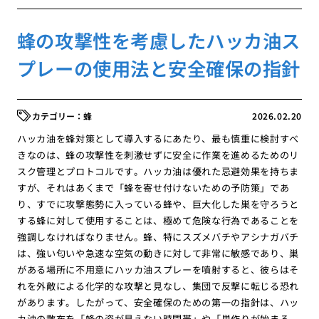
蜂の攻撃性を考慮したハッカ油ス
プレーの使用法と安全確保の指針
蜂
2026.02.20
ハッカ油を蜂対策として導入するにあたり、最も慎重に検討すべ
きなのは、蜂の攻撃性を刺激せずに安全に作業を進めるためのリ
スク管理とプロトコルです。ハッカ油は優れた忌避効果を持ちま
すが、それはあくまで「蜂を寄せ付けないための予防策」であ
り、すでに攻撃態勢に入っている蜂や、巨大化した巣を守ろうと
する蜂に対して使用することは、極めて危険な行為であることを
強調しなければなりません。蜂、特にスズメバチやアシナガバチ
は、強い匂いや急速な空気の動きに対して非常に敏感であり、巣
がある場所に不用意にハッカ油スプレーを噴射すると、彼らはそ
れを外敵による化学的な攻撃と見なし、集団で反撃に転じる恐れ
があります。したがって、安全確保のための第一の指針は、ハッ
カ油の散布を「蜂の姿が見えない時間帯」や「巣作りが始まる