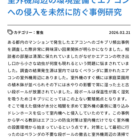
への侵入を未然に防ぐ事例研究
害虫
2026.02.21
ある都内のマンションで発生したエアコンへのゴキブリ頻出事例
を調査した際非常に興味深い因果関係が明らかになりました。相
談者の部屋は清潔に保たれていましたがなぜかエアコンの吹き出
し口から小さな幼虫が何度も現れるという問題に悩まされていま
した。調査の結果発生源は室内ではなくベランダに置かれたエア
コンの室外機周辺にありました。室外機のすぐ横には家庭菜園用
の植木鉢が並べられその下には水やりの影響で常に湿った土と古
い段ボールが放置されていました。段ボールは保温性が高く湿気
を吸うためゴキブリにとってはこの上ない繁殖拠点となります。
そこで増えた個体が水分と暗闇を求めて室外機の裏側に潜り込み
ドレンホースを伝って室内機へと侵入していたのです。この事例
から学べる教訓はエアコンの防虫対策は室内機だけでなく室外機
の設置環境から始まっているという点です。対策として最初に行
ったのはベランダの不要な段ボールの撤去と室外機周辺の清掃で