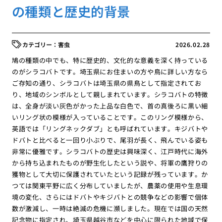
の種類と歴史的背景
害虫
2026.02.28
鳩の種類の中でも、特に歴史的、文化的な意義を深く持っている
のがシラコバトです。埼玉県にお住まいの方や鳥に詳しい方なら
ご存知の通り、シラコバトは埼玉県の県鳥として指定されてお
り、地域のシンボルとして親しまれています。シラコバトの特徴
は、全身が淡い灰色がかった上品な白色で、首の真後ろに黒い細
いリング状の模様が入っていることです。このリング模様から、
英語では「リングネックダブ」とも呼ばれています。キジバトや
ドバトと比べると一回り小ぶりで、尾羽が長く、飛んでいる姿も
非常に優雅です。シラコバトの歴史は興味深く、江戸時代に海外
から持ち込まれたものが野生化したという説や、将軍の鷹狩りの
獲物として大切に保護されていたという記録が残っています。か
つては関東平野に広く分布していましたが、農薬の使用や生息環
境の変化、さらにはドバトやキジバトとの競争などの影響で個体
数が激減し、一時は絶滅の危機に瀕しました。現在では国の天然
記念物に指定され、埼玉県越谷市などを中心に限られた地域で保