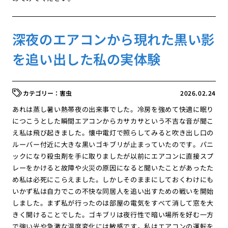
深夜のエアコンから現れた黒い影
を追い出した私の実体験
害虫
2026.02.24
あれは蒸し暑い熱帯夜の出来事でした。冷房を強めて快適に眠り
につこうとした瞬間エアコンからカサカサという不吉な音が聞こ
え私は飛び起きました。懐中電灯で照らしてみると吹き出し口の
ルーバー付近に大きな黒いゴキブリが止まっていたのです。パニ
ックになり殺虫剤を手に取りましたが以前にエアコンに直接スプ
レーをかけると故障や火災の原因になると聞いたことがあったた
め私は必死にこらえました。しかしそのままにしておくわけにも
いかず私は自力でこの不快な同居人を追い出すための戦いを開始
しました。まず私が行ったのは部屋の電気をすべて消して窓を大
きく開けることでした。ゴキブリは夜行性で暗い場所を好む一方
で強い光や急激な温度変化には敏感です。私はエアコンの運転を