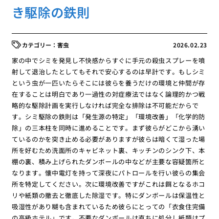
き駆除の鉄則
害虫
2026.02.23
家の中でシミを発見し不快感からすぐに手元の殺虫スプレーを噴
射して退治したとしてもそれで安心するのは早計です。もしシミ
という虫が一匹いたらそこには彼らを養うだけの環境と仲間が存
在することは明白であり一過性の対症療法ではなく論理的かつ戦
略的な駆除計画を実行しなければ完全な排除は不可能だからで
す。シミ駆除の鉄則は「発生源の特定」「環境改善」「化学的防
除」の三本柱を同時に進めることです。まず彼らがどこから湧い
ているのかを突き止める必要がありますが彼らは暗くて湿った場
所を好むため洗面所のキャビネット裏、キッチンのシンク下、本
棚の裏、積み上げられたダンボールの中などが主要な容疑箇所と
なります。懐中電灯を持って深夜にパトロールを行い彼らの集会
所を特定してください。次に環境改善ですがこれは餌となるホコ
リや紙類の撤去と徹底した除湿です。特にダンボールは保温性と
吸湿性があり糊も含まれているため彼らにとっての「衣食住完備
の高級ホテル」です。不要なダンボールは直ちに処分し紙類はプ