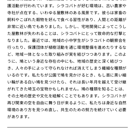
護活動が行われています。シラコバトが好む環境は、古い農家や
寺社が点在する、いわゆる屋敷林のある風景です。彼らは家畜の
飼料やこぼれた穀物を好んで食べる習性があり、人間との距離が
非常に近い鳥でもありました。しかし、宅地開発によってこうし
た屋敷林が失われることは、シラコバトにとって致命的な打撃と
なりました。最近では、地域の小中学生がシラコバトの観察会を
行ったり、保護団体が植樹活動を通じ環境整備を進めたりするな
ど、地域一体となった取り組みが実を結びつつあります。このよ
うに、鳩という身近な存在の中にも、地域の歴史と深く結びつ
き、人々の手によって守られなければ消えてしまう繊細な種類が
いるのです。私たちが公園で鳩を見かけるとき、もし首に黒い細
い輪がある白い鳩を見つけたら、それは長い年月を越えて受け継
がれてきた埼玉の宝物かもしれません。鳩の種類を知ることは、
その土地の歴史や文化を紐解くことでもあります。シラコバトが
再び関東の空を自由に舞う日が来るように、私たちは身近な自然
環境のあり方を見つめ直し、共生のための努力を続けていく必要
があります。