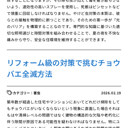
除することになりますが、その際も虫が悶えて毒を撒き散らさな
いよう、速効性の高いスプレーを使用し、死骸はピンセットなど
で慎重に回収しなければなりません。やけど虫対策の本質は、彼
らとの接触を物理的に断つことであり、そのための第一歩が「光
のバリア」を構築することなのです。専門的な知識に基づいた適
切な照明選びと隙間対策を組み合わせることで、夏の夜を不快な
痛みから守り、安全な住環境を維持することができます。
リフォーム級の対策で挑むチョウ
バエ全滅方法
害虫
2026.02.19
築年数が経過した住宅やマンションにおいてどれだけ掃除をして
もチョウバエがいなくならないという現象に直面した場合それは
もはや清掃レベルの問題ではなく建物の構造的な欠陥や老朽化に
伴う隙間が原因である可能性を疑わなければなりません。特にユ