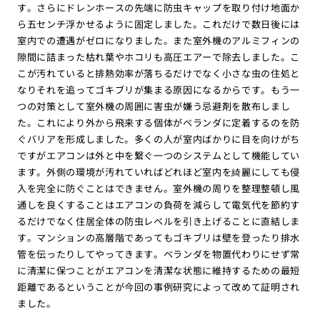
す。さらにドレンホースの先端に防虫キャップを取り付け地面か
ら五センチ浮かせるように固定しました。これだけで数日後には
室内での遭遇がゼロになりました。また室外機のアルミフィンの
隙間に詰まった枯れ葉やホコリも高圧エアーで除去しました。こ
こが汚れていると排熱効率が落ちるだけでなく小さな虫の住処と
なりそれを追ってゴキブリが集まる原因になるからです。もう一
つの対策として室外機の周囲に害虫が嫌う忌避剤を散布しまし
た。これにより外から飛来する個体がベランダに定着するのを防
ぐバリアを形成しました。多くの人が室内ばかりに目を向けがち
ですがエアコンは外と中を繋ぐ一つのシステムとして機能してい
ます。外側の環境が汚れていればどれほど室内を綺麗にしても侵
入を完全に防ぐことはできません。室外機の周りを整理整頓し風
通しを良くすることはエアコンの負荷を減らして電気代を節約す
るだけでなく住居全体の防虫レベルを引き上げることに直結しま
す。マンションの高層階であってもゴキブリは壁を登ったり排水
管を伝ったりしてやってきます。ベランダを物置代わりにせず常
に清潔に保つことがエアコンを清潔な状態に維持するための最短
距離であるということが今回の事例研究によって改めて証明され
ました。