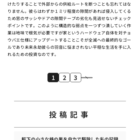
けたりすることで外部からの供給ルートを断つことも忘れてはな
りません。彼らはわずか１ミリ程度の隙間があれば侵入してくる
ため窓のサッシやドアの隙間テープの劣化も見逃せないチェック
ポイントです。このように構造的な弱点を一つずつ潰していく作
業は地味で根気が必要ですが家というハードウェア自体を対チョ
ウバエ仕様にアップデートすることこそが全滅への最終的なゴー
ルであり未来永劫彼らの羽音に悩まされない平穏な生活を手に入
れるための投資なのです。
1
2
3
投稿記事
軒下の小さな蜂の巣を自力で駆除した私の記録