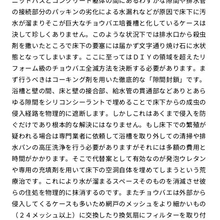
ニットバスとコンクリート躯体の間にあるわずかな隙間や排水管
の接続部分のパッキンの劣化による水漏れなどが原因で床下に汚
水が溜まりそこが巨大なチョウバエ培養槽と化しているケースは
決して珍しくありません。このような状況下では排水口から殺虫
剤を撒いたところで床下の要塞には届かず文字通り焼け石に水状
態となってしまいます。ここに至ってはＤＩＹの領域を超えたリ
フォーム級のチョウバエ全滅方法を決断する必要があります。ま
ず行うべきはコーキング剤を用いた徹底的な「隙間封鎖」です。
浴槽と壁の間、床と壁の接合部、給水管の貫通部などありとあら
ゆる隙間をシリコンシーラントで埋めることで床下からの成虫の
侵入経路を物理的に遮断します。しかしこれはあくまで侵入を防
ぐだけであり根本的な解決にはなりません。もし床下での繁殖が
疑われる場合は専門業者に依頼して浴槽を取り外しての清掃や排
水パンの高圧洗浄を行う必要がありますがそれには多額の費用と
時間がかかります。そこで代替案として有効なのが発泡ウレタン
や専用の充填剤を用いて床下の空洞自体を埋めてしまうという荒
療治です。これにより水が溜まるスペースそのものを消滅させ彼
らの住処を物理的に抹消するのです。またチョウバエは外部から
侵入してくるケースも多いため網戸のメッシュをより細かいもの
（２４メッシュ以上）に交換したり換気扇にフィルターを取り付