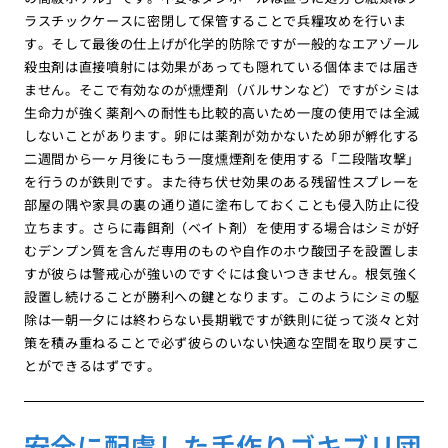
ラスチックケースに密閉して保管することで兵糧攻めを行いま
す。そして最後の仕上げが化学的防除ですが一般的なエアゾール
殺虫剤は直接噴射には効果があっても隠れている個体までは届き
ません。そこで有効なのが燻煙剤（バルサンなど）ですがシミは
生命力が強く薬剤への耐性も比較的高いため一度の使用では全滅
しないことがあります。卵には薬剤が効かないため卵が孵化する
二週間から一ヶ月後にもう一度燻煙剤を使用する「二段階攻撃」
を行うのが鉄則です。また待ち伏せ効果のある残留性スプレーを
部屋の隅や家具の裏の通り道に塗布しておくことも侵入防止に役
立ちます。さらに毒餌剤（ベイト剤）を使用する場合はシミが好
むデンプン質を含んだ専用のものや自作のホウ酸団子を設置しま
すが彼らは警戒心が強いのですぐには食いつきません。根気強く
設置し続けることが勝利への鍵となります。このようにシミの駆
除は一朝一夕には終わらない長期戦ですが鉄則に従って淡々と対
策を積み重ねることで必ず彼らのいない快適な空間を取り戻すこ
とができるはずです。
安全に配慮した手作りゴキブリ団