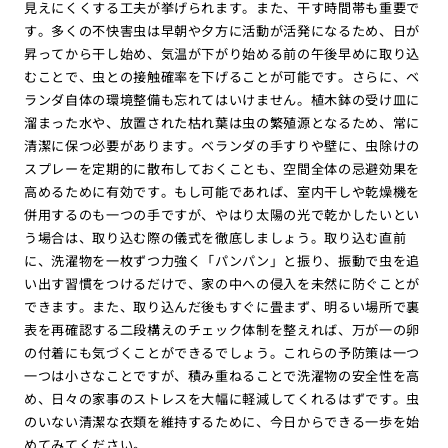
見えにくくする工夫が挙げられます。また、干す時間帯も重要で
す。多くの不快害虫は早朝や夕方に活動が活発になるため、日が
昇ってから干し始め、気温が下がり始める前の午後早めに取り込
むことで、虫との接触確率を下げることが可能です。さらに、ベ
ランダ自体の環境整備も忘れてはいけません。植木鉢の受け皿に
溜まった水や、放置された枯れ葉は虫の繁殖源となるため、常に
清潔に保つ必要があります。ベランダの手すりや壁に、虫除けの
スプレーを定期的に散布しておくことも、空間全体の忌避効果を
高めるために有効です。もし可能であれば、室内干しや乾燥機を
併用するのも一つの手ですが、やはり太陽の光で乾かしたいとい
う場合は、取り込む際の儀式を徹底しましょう。取り込む直前
に、洗濯物を一枚ずつ力強く「パンパン」と振り、振動で虫を追
い出す習慣をつけるだけで、家の中への侵入を未然に防ぐことが
できます。また、取り込んだ後もすぐに畳まず、明るい場所で裏
表を再確認する二段構えのチェック体制を整えれば、万が一の卵
の付着にも気づくことができるでしょう。これらの予防策は一つ
一つは小さなことですが、積み重ねることで洗濯物の安全性を高
め、日々の家事のストレスを大幅に軽減してくれるはずです。虫
のいない清潔な衣類を維持するために、今日からできる一歩を始
めてみてください。