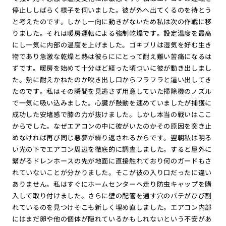
停止ししばらく様子を伺いました。彼が外へ出てくるのを待とう
と考えたのです。しかし一向に動きがないため私は次の作戦に移
りました。それは暖房運転による強制乾燥です。設定温度を最高
にし一気に内部の温度を上げました。ゴキブリは湿気を好む生き
物であり急激な乾燥と熱は彼らににとって耐え難い苦痛になるは
ずです。暖房を始めて十分ほど経った頃ついに彼が動き出しまし
た。熱に耐えかねたのか吹き出し口からフラフラと這い出してき
たのです。私はその瞬間を見逃さず用意していた掃除機のノズル
で一気に吸い込みました。心臓が鼓動を速めていましたが捕獲に
成功した安堵感で膝の力が抜けました。しかし本当の戦いはここ
からでした。なぜエアコンの中に彼がいたのかその原因を突き止
めなければ再び同じ悪夢が繰り返されるからです。翌朝私は明る
い光の下でエアコン周辺を徹底的に調査しました。すると屋外に
繋がるドレンホースの先が地面に直接触れており何のガードもさ
れていないことが分かりました。そこが彼の入り口だったに違い
ありません。私はすぐにホームセンターへ走り防虫キャップを購
入して取り付けました。さらに壁の配管を通す穴のパテがひび割
れているのを見つけそこも新しく埋め直しました。エアコン内部
にはまだ卵や他の個体が隠れているかもしれないという不安があ