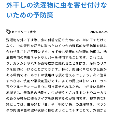
外干しの洗濯物に虫を寄せ付けな
いための予防策
害虫
2026.02.25
洗濯物を外に干す際、虫の付着を防ぐためには、単に干すだけで
なく、虫の習性を逆手に取ったいくつかの戦略的な予防策を組み
合わせることが不可欠です。まず最も効果的な物理的防御は、洗
濯物専用の防虫ネットやカバーを使用することです。これによ
り、カメムシやハチが直接衣類に触れることを防ぎ、産卵のリス
クを劇的に下げることができます。特に、周囲に草むらや公園が
ある環境では、ネットの使用は必須と言えるでしょう。次に注目
すべきは、洗剤や柔軟剤選びです。多くの昆虫は甘いフローラル
系やフルーティーな香りに引き寄せられるため、虫が多い季節や
地域では、無香料の洗剤や、虫が嫌うとされるミントやユーカリ
の香りが微かに残るタイプを選択するのが賢明です。視覚的な対
策としては、虫が好む「白」や「明るい色」の洗濯物を、ベラン
ダの内側や色の濃い衣類に挟むようにして干すことで、外側から