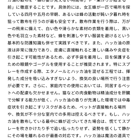
前」に徹底することです。具体的には、女王蜂が一匹で場所を探
している四月や五月の早朝、あるいは蜂の活動が鈍い夕暮れ時を
狙って散布を行うのが最も安全です。散布作業を行う際は、万が
一の飛来に備えて、白い色や滑らかな素材の衣類を着用し、黒い
色や毛羽立った素材など、蜂を刺激しやすい服装を避けるという
基本的な防護知識も併せて実践すべきです。また、ハッカ油の原
液は非常に強力であり、皮膚に直接触れると激しい痛みや炎症を
引き起こす可能性があるため、必ず手袋を着用し、目を保護する
ための眼鏡やゴーグルを使用することが推奨されます。特にスプ
レーを作成する際、エタノールとハッカ油を混ぜる工程では、揮
発した成分を吸い込みすぎないよう、換気の良い場所で行う注意
が必要です。さらに、家庭内での使用においては、同居するペッ
トへの配慮も欠かせません。猫などの肉食動物は精油成分を肝臓
で分解する能力が低く、ハッカ油の香りが充満した環境では中毒
症状を引き起こすリスクがあるため、ペットが直接触れる場所
や、換気が不十分な室内での多用は控えるべきです。もし、ハッ
カ油を散布している最中に蜂が近づいてきた場合は、慌ててスプ
レーを吹きかけたり手で追い払ったりせず、姿勢を低くして静か
にその場を離れるのが最善の対応です。ハッカ油は魔法の道具で