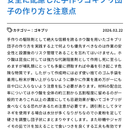
子の作り方と注意点
ゴキブリ
2026.02.22
手作りの駆除剤として絶大な信頼を誇るホウ酸を用いたゴキブリ
団子の作り方を実践する上で何よりも優先すべきなのは作業の安
全性と設置後のリスク管理であることを忘れてはいけません。ホ
ウ酸は昆虫に対しては強力な代謝阻害剤として作用し死に至らし
めますが哺乳類にとっても多量に摂取すれば中毒を引き起こす危
険な物質です。したがって作成時には必ず使い捨てのゴム手袋を
着用し粉末が舞い上がらないように静かに作業を進め万が一にも
目や口に入らないよう注意を払う必要があります。材料の配合比
率についてはホウ酸を全体の約三割から五割程度に留めるのが一
般的でありこれ以上の濃度にしても忌避効果が働いてゴキブリが
食べなくなる恐れがあるため注意が必要です。誘引剤としてタマ
ネギを使用する場合は水分が多くなりがちなので小麦粉を足して
硬さを調整し団子状にまとまりやすくします。また砂糖やジャガ
イモの茹で汁を加えることで食いつきを良くする工夫も有効です