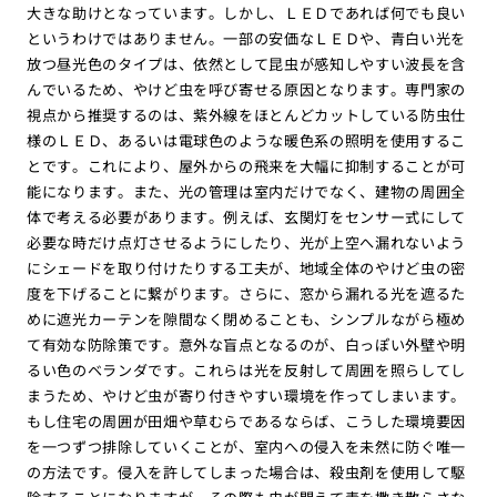
大きな助けとなっています。しかし、ＬＥＤであれば何でも良い
というわけではありません。一部の安価なＬＥＤや、青白い光を
放つ昼光色のタイプは、依然として昆虫が感知しやすい波長を含
んでいるため、やけど虫を呼び寄せる原因となります。専門家の
視点から推奨するのは、紫外線をほとんどカットしている防虫仕
様のＬＥＤ、あるいは電球色のような暖色系の照明を使用するこ
とです。これにより、屋外からの飛来を大幅に抑制することが可
能になります。また、光の管理は室内だけでなく、建物の周囲全
体で考える必要があります。例えば、玄関灯をセンサー式にして
必要な時だけ点灯させるようにしたり、光が上空へ漏れないよう
にシェードを取り付けたりする工夫が、地域全体のやけど虫の密
度を下げることに繋がります。さらに、窓から漏れる光を遮るた
めに遮光カーテンを隙間なく閉めることも、シンプルながら極め
て有効な防除策です。意外な盲点となるのが、白っぽい外壁や明
るい色のベランダです。これらは光を反射して周囲を照らしてし
まうため、やけど虫が寄り付きやすい環境を作ってしまいます。
もし住宅の周囲が田畑や草むらであるならば、こうした環境要因
を一つずつ排除していくことが、室内への侵入を未然に防ぐ唯一
の方法です。侵入を許してしまった場合は、殺虫剤を使用して駆