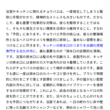
浴室やキッチンに現れるチョウバエは、一度発生してしまうと駆
除に手間がかかり、精神的なストレスも大きいものです。だから
こそ、最も重要で効果的な対策は、彼らを駆除することではな
く、そもそも発生させない環境を日頃から維持すること、すなわ
ち「予防」にあります。チョウバエ予防の核心は、彼らの繁殖場
所となるヘドロやヌメリを徹底的に排除し、溜めない習慣を身に
つけることに尽きます。
キッチンの排水口のつまりを水漏れ修理
専門する北九州市に
、最も重要なのが「排水口の定期的な清掃」
です。浴室の排水口には髪の毛や石鹸カス、皮脂汚れが、キッチ
ンの排水口には食材のカスや油汚れが日々蓄積していきます。こ
れらがチョウバエの幼虫にとって格好の餌場となるのです。最低
でも週に一度は排水口のカバーやゴミ受けを外し、ブラシで物理
的に汚れをこすり落とす習慣をつけましょう。手の届かない配管
内部の汚れに対しては、定期的に市販のパイプクリーナーを使用
するのが効果的です。これにより、幼虫の住処となるヘドロの形
成を防ぐことができます。また、日々のちょっとした心がけも大
きな予防につながります。浴室であれば、一日の終わりに床や壁
に残った石鹸カスやシャンプーなどを、熱めのシャワーで洗い流