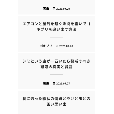
害虫
2026.07.29
エアコンと屋外を繋ぐ隙間を塞いでゴ
キブリを追い出す方法
ゴキブリ
2026.07.28
シミという虫が一匹いたら警戒すべき
繁殖の真実と脅威
害虫
2026.07.27
腕に残った線状の傷跡とやけど虫との
苦い思い出