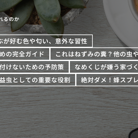
れるのか
ぶが好む色や匂い、意外な習性
めの完全ガイド
これはねずみの糞？他の虫
付けないための予防策
なめくじが嫌う家づ
益虫としての重要な役割
絶対ダメ！蜂スプ