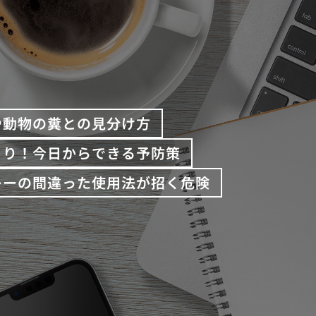
や動物の糞との見分け方
くり！今日からできる予防策
レーの間違った使用法が招く危険