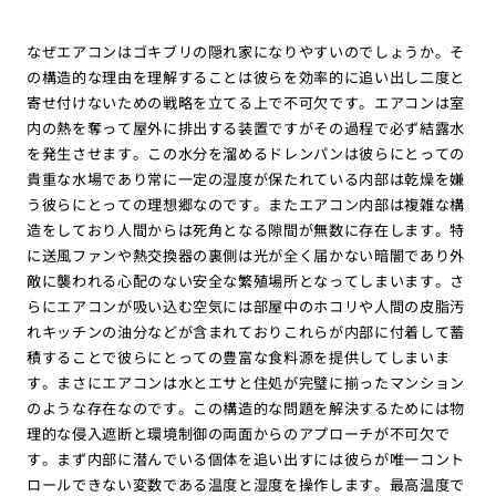
なぜエアコンはゴキブリの隠れ家になりやすいのでしょうか。そ
の構造的な理由を理解することは彼らを効率的に追い出し二度と
寄せ付けないための戦略を立てる上で不可欠です。エアコンは室
内の熱を奪って屋外に排出する装置ですがその過程で必ず結露水
を発生させます。この水分を溜めるドレンパンは彼らにとっての
貴重な水場であり常に一定の湿度が保たれている内部は乾燥を嫌
う彼らにとっての理想郷なのです。またエアコン内部は複雑な構
造をしており人間からは死角となる隙間が無数に存在します。特
に送風ファンや熱交換器の裏側は光が全く届かない暗闇であり外
敵に襲われる心配のない安全な繁殖場所となってしまいます。さ
らにエアコンが吸い込む空気には部屋中のホコリや人間の皮脂汚
れキッチンの油分などが含まれておりこれらが内部に付着して蓄
積することで彼らにとっての豊富な食料源を提供してしまいま
す。まさにエアコンは水とエサと住処が完璧に揃ったマンション
のような存在なのです。この構造的な問題を解決するためには物
理的な侵入遮断と環境制御の両面からのアプローチが不可欠で
す。まず内部に潜んでいる個体を追い出すには彼らが唯一コント
ロールできない変数である温度と湿度を操作します。最高温度で