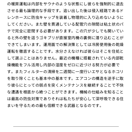
の暖房運転は内部をサウナのような状態にし彼らを強制的に退去
させる最も論理的な手段です。追い出した後は侵入経路であるド
レンホースに防虫キャップを装着し物理的に入り込めないように
してください。また壁を貫通している配管穴の隙間は粘土状のパ
テで完全に密閉する必要があります。この穴が少しでも開いてい
ると外の壁を這うゴキブリが直接室内機の裏側に潜り込むことが
できてしまいます。運用面での解決策としては冷房使用後の乾燥
運転を徹底することです。水分さえなければ彼らはそこを住処と
して選ぶことはありません。最近の機種に搭載されている内部乾
燥機能をフル活用し内部の湿度をゼロに近づける努力が必要で
す。またフィルターの清掃を二週間に一度行いエサとなるホコリ
を取り除くことも基本中の基本です。エアコンの構造を逆手に取
り彼らにとっての弱点を突くメンテナンスを継続することで不快
な遭遇を根底から絶つことができます。機械の仕組みを知ること
は最高の防虫対策でありそれは私たちが安心して深呼吸できる住
まいを守るための最も信頼できる武器となるのです。