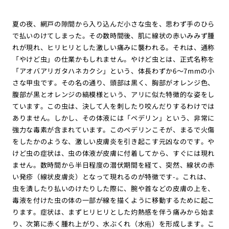
夏の夜、網戸の隙間から入り込んだ小さな虫を、思わず手のひら
で払いのけてしまった。その数時間後、肌に線状の赤いみみず腫
れが現れ、ヒリヒリとした激しい痛みに襲われる。それは、通称
「やけど虫」の仕業かもしれません。やけど虫とは、正式名称を
「アオバアリガタハネカクシ」という、体長わずか6〜7mmの小
さな甲虫です。その名の通り、頭部は黒く、胸部がオレンジ色、
腹部が黒とオレンジの縞模様という、アリに似た特徴的な姿をし
ています。この虫は、決して人を刺したり咬んだりするわけでは
ありません。しかし、その体液には「ペデリン」という、非常に
強力な毒素が含まれています。このペデリンこそが、まるで火傷
をしたかのような、激しい皮膚炎を引き起こす元凶なのです。や
けど虫の症状は、虫の体液が皮膚に付着してから、すぐには現れ
ません。数時間から半日程度の潜伏期間を経て、突然、線状の赤
い発疹（線状皮膚炎）となって現れるのが特徴です-。これは、
虫を潰したり払いのけたりした際に、腕や首などの皮膚の上を、
毒液を付けた虫の体の一部が線を描くように移動するために起こ
ります。症状は、まずヒリヒリとした灼熱感を伴う痛みから始ま
り、次第に赤く腫れ上がり、水ぶくれ（水疱）を形成します。こ