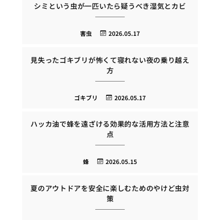
シミという虫が一匹いたら疑うべき湿気とカビ
害虫
2026.05.17
見失ったゴキブリが怖くて寝れない夜の乗り越え
方
ゴキブリ
2026.05.17
ハッカ油で蜂を遠ざける効果的な活用方法と注意
点
蜂
2026.05.15
夏のアウトドアを安全に楽しむためのやけど虫対
策