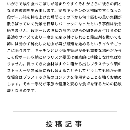
いがちで埃や食べこぼしが溜まりやすくそれがさらに彼らの餌と
なる悪循環を生み出します。実際キッチンの大掃除で古くなった
段ボール箱を持ち上げた瞬間にその下から何十匹もの黒い集団が
散らばっていく光景を目撃しパニックになったという事例は後を
絶ちません。段ボールの波状の隙間は彼らの卵を産み付けるのに
最適なサイズであり一度卵を産み付けられると殺虫剤を撒いても
卵には効かず孵化した幼虫が再び繁殖を始めるというイタチごっ
こに陥ります。キッチンという衛生管理が最も重要な場所だから
こそ段ボール収納というリスク要因は徹底的に排除しなければな
りません。買ってきた食材はすぐに箱から出しプラスチック製の
ストッカーや冷蔵庫に移し替えることそしてどうしても箱が必要
な場合はプラスチック製のコンテナを使用することを強くお勧め
します。その一手間が家族の健康と安心な食卓を守るための防波
堤となるのです。
投稿記事