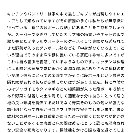
キッチンやパントリーは家の中で最もゴキブリが出現しやすいエ
リアとして知られていますがその原因の多くは私たちが無意識に
行っている「食品の段ボール収納」にあることをご存知でしょう
か。スーパーで安売りしていたカップ麺の箱買いやネット通販で
取り寄せたミネラルウォーターのケースそして実家から送られて
きた野菜が入ったダンボール箱などを「中身がなくなるまで」と
いう理由でそのまま床や棚に置いている家庭は非常に多いですが
これは自ら害虫を養殖しているようなものです。キッチンは料理
による熱と水蒸気で常に暖かく湿潤な環境にありさらに食材の匂
いが漂う彼らにとっての楽園ですがそこに段ボールという最高の
隠れ家があれば彼らが定着しないはずがありません。特に危険な
のはジャガイモやタマネギなどの根菜類が入った段ボール収納で
あり野菜に付着した土や泥そして適度な水分は彼らにとって居心
地の良い環境を提供するだけでなく野菜そのものの匂いが強力な
誘引剤となって外部からゴキブリを呼び寄せてしまいます。また
飲料水の段ボール箱は重量があるため一度置くとなかなか動かさ
ないことが多くその底面と床の間は彼らにとって誰にも邪魔され
ない安全な死角となります。掃除機をかける際も箱を避けてしま