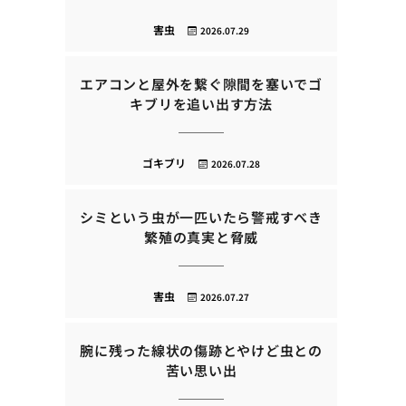
害虫
2026.07.29
エアコンと屋外を繋ぐ隙間を塞いでゴ
キブリを追い出す方法
ゴキブリ
2026.07.28
シミという虫が一匹いたら警戒すべき
繁殖の真実と脅威
害虫
2026.07.27
腕に残った線状の傷跡とやけど虫との
苦い思い出