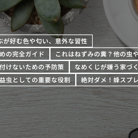
ぶが好む色や匂い、意外な習性
めの完全ガイド
これはねずみの糞？他の虫
付けないための予防策
なめくじが嫌う家づ
益虫としての重要な役割
絶対ダメ！蜂スプ