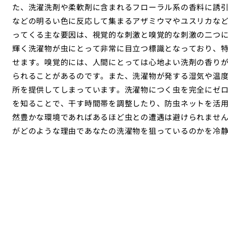
た、洗濯洗剤や柔軟剤に含まれるフローラル系の香料に誘
などの明るい色に反応して集まるアザミウマやユスリカな
ってくる主な要因は、視覚的な刺激と嗅覚的な刺激の二つ
輝く洗濯物が虫にとって非常に目立つ標識となっており、
せます。嗅覚的には、人間にとっては心地よい洗剤の香り
られることがあるのです。また、洗濯物が発する湿気や温
所を提供してしまっています。洗濯物につく虫を完全にゼ
を知ることで、干す時間帯を調整したり、防虫ネットを活
然豊かな環境であればあるほど虫との遭遇は避けられませ
がどのような理由であなたの洗濯物を狙っているのかを冷