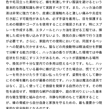
色や毛羽立った素材など、蜂を刺激しやすい服装を避けるという
基本的な防護知識も併せて実践すべきです。また、ハッカ油の原
液は非常に強力であり、皮膚に直接触れると激しい痛みや炎症を
引き起こす可能性があるため、必ず手袋を着用し、目を保護する
ための眼鏡やゴーグルを使用することが推奨されます。特にスプ
レーを作成する際、エタノールとハッカ油を混ぜる工程では、揮
発した成分を吸い込みすぎないよう、換気の良い場所で行う注意
が必要です。さらに、家庭内での使用においては、同居するペッ
トへの配慮も欠かせません。猫などの肉食動物は精油成分を肝臓
で分解する能力が低く、ハッカ油の香りが充満した環境では中毒
症状を引き起こすリスクがあるため、ペットが直接触れる場所
や、換気が不十分な室内での多用は控えるべきです。もし、ハッ
カ油を散布している最中に蜂が近づいてきた場合は、慌ててスプ
レーを吹きかけたり手で追い払ったりせず、姿勢を低くして静か
にその場を離れるのが最善の対応です。ハッカ油は魔法の道具で
はなく、正しく使ってこそ価値を発揮する自然の力です。その特
性を過信せず、物理的な網戸の設置や、庭の草刈りといった基本
的な衛生管理と組み合わせ、冷静な判断のもとで運用すること
が、蜂の脅威から自分自身と家族を守るための、最も重要かつ現
実的な安全指針となるのです。