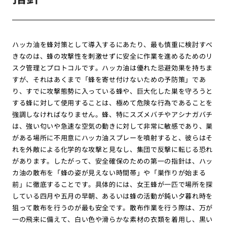
ハッカ油を蜂対策として導入するにあたり、最も慎重に検討すべ
きなのは、蜂の攻撃性を刺激せずに安全に作業を進めるためのリ
スク管理とプロトコルです。ハッカ油は優れた忌避効果を持ちま
すが、それはあくまで「蜂を寄せ付けないための予防策」であ
り、すでに攻撃態勢に入っている蜂や、巨大化した巣を守ろうと
する蜂に対して使用することは、極めて危険な行為であることを
強調しなければなりません。蜂、特にスズメバチやアシナガバチ
は、強い匂いや急速な空気の動きに対して非常に敏感であり、巣
がある場所に不用意にハッカ油スプレーを噴射すると、彼らはそ
れを外敵による化学的な攻撃と見なし、集団で反撃に転じる恐れ
があります。したがって、安全確保のための第一の指針は、ハッ
カ油の散布を「蜂の姿が見えない時間帯」や「巣作りが始まる
前」に徹底することです。具体的には、女王蜂が一匹で場所を探
している四月や五月の早朝、あるいは蜂の活動が鈍い夕暮れ時を
狙って散布を行うのが最も安全です。散布作業を行う際は、万が
一の飛来に備えて、白い色や滑らかな素材の衣類を着用し、黒い