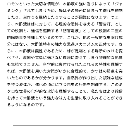
ロモンといった大切な情報が、木酢液の強い香りによって「ジャ
ミング」されてしまうため、蜂はその場所に留まって群れを統制
したり、巣作りを継続したりすることが困難になります。つま
り、木酢液は蜂に対して、心理的な恐怖を与える「警告灯」とし
ての役割と、通信を遮断する「妨害電波」としての役割の二重の
防除効果を発揮しているのです。これが、他の一般的な虫除け成
分にはない、木酢液特有の強力な忌避メカニズムの正体です。さ
らに、木酢液は酸性であるため、蜂が足場とする場所のｐＨを変
化させ、産卵や営巣に適さない環境に変えてしまう物理的な影響
も無視できません。科学的に裏付けられたこれらの特性を理解す
れば、木酢液を用いた対策がいかに合理的で、かつ蜂の弱点を突
いたものであるかが分かります。自然界が作り出した複雑な組成
を持つ液体が、進化の頂点に立つ昆虫の行動を制御する。このミ
クロな世界の化学的な攻防を理解することで、私たちはより確信
を持って木酢液という強力な味方を生活に取り入れることができ
るようになるのです。