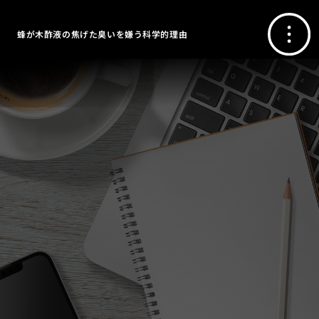
蜂が木酢液の焦げた臭いを嫌う科学的理由