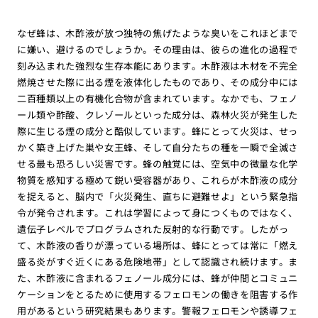
なぜ蜂は、木酢液が放つ独特の焦げたような臭いをこれほどまで
に嫌い、避けるのでしょうか。その理由は、彼らの進化の過程で
刻み込まれた強烈な生存本能にあります。木酢液は木材を不完全
燃焼させた際に出る煙を液体化したものであり、その成分中には
二百種類以上の有機化合物が含まれています。なかでも、フェノ
ール類や酢酸、クレゾールといった成分は、森林火災が発生した
際に生じる煙の成分と酷似しています。蜂にとって火災は、せっ
かく築き上げた巣や女王蜂、そして自分たちの種を一瞬で全滅さ
せる最も恐ろしい災害です。蜂の触覚には、空気中の微量な化学
物質を感知する極めて鋭い受容器があり、これらが木酢液の成分
を捉えると、脳内で「火災発生、直ちに避難せよ」という緊急指
令が発令されます。これは学習によって身につくものではなく、
遺伝子レベルでプログラムされた反射的な行動です。したがっ
て、木酢液の香りが漂っている場所は、蜂にとっては常に「燃え
盛る炎がすぐ近くにある危険地帯」として認識され続けます。ま
た、木酢液に含まれるフェノール成分には、蜂が仲間とコミュニ
ケーションをとるために使用するフェロモンの働きを阻害する作
用があるという研究結果もあります。警報フェロモンや誘導フェ