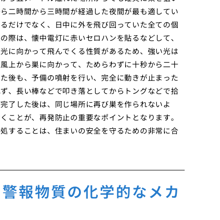
から二時間から三時間が経過した夜間が最も適してい
なるだけでなく、日中に外を飛び回っていた全ての個
業の際は、懐中電灯に赤いセロハンを貼るなどして、
は光に向かって飛んでくる性質があるため、強い光は
、風上から巣に向かって、ためらわずに十秒から二十
ちた後も、予備の噴射を行い、完全に動きが止まった
れず、長い棒などで叩き落としてからトングなどで拾
が完了した後は、同じ場所に再び巣を作られないよ
おくことが、再発防止の重要なポイントとなります。
対処することは、住まいの安全を守るための非常に合
る警報物質の化学的なメカ