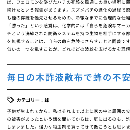
ば、フェロモンを浴びたハチの死骸を風通しの良い場所に
続けたという報告があります。スズメバチの進化の過程で
も種の存続を優先させるための、冷徹なまでに合理的な仕
「勝った」という感覚は、化学的には「自らを危険なマー
チという洗練された防衛システムを持つ生物を相手にする
を無視することは、自らの命を危険にさらすことと同義で
匂いの一つを乱すことが、どれほどの波紋を広げるかを理
毎日の木酢液散布で蜂の不
蜂
子供が生まれてから、私はそれまで以上に家の中と周囲の
の被害があったという話を聞いてからは、庭に出るのも、
しまいました。強力な殺虫剤を買ってきて撒こうとも思い