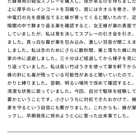
た蜂専用の殺虫スプレーを購入し、夜が来るのを待ちまし
上に厚手のレインコートを羽織り、首にはタオルを巻き、
中電灯の光を直接当てると蜂が寄ってくると聞いたので、
暗闇の中で静まり返る巣を確認すると、女王蜂が巣の表面
していましたが、私は意を決してスプレーの引き金を引き
ました。真っ白な霧が巣を包み込み、激しい羽音が聞こえ
しました。私は念のためにさらに数秒間、巣と落ちた蜂に
家の中に退避しました。三十分ほど経過してから様子を見
り返っていました。私は長い竹ぼうきを使って巣を軒下か
蜂の針にも毒が残っている可能性があると聞いていたので
かりと縛りました。翌朝、明るい場所で改めて確認すると
清潔な状態に戻っていました。今回、自分で駆除を経験し
要かということです。小さいうちに対処できたおかげで、
家を守るという自信にも繋がりました。これからも、蜂が
ックし、早期発見に努めようと心に誓った出来事でした。