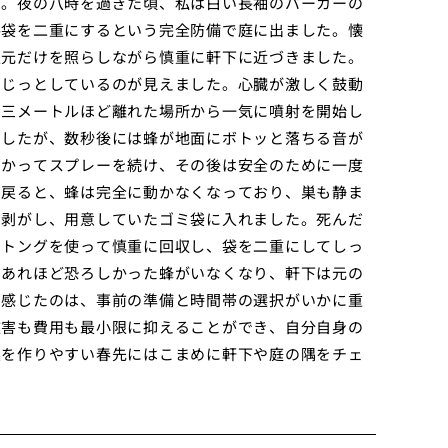
た。夜の八時を過ぎた頃、私は白い長袖のパーカーの
手袋を二重にするという完全防備で庭に出ました。懐
足元だけを照らしながら慎重に軒下に近づきました。
でじっとしているのが見えました。心臓が激しく鼓動
、三メートルほど離れた場所から一気に噴射を開始し
ましたが、数秒後には蜂が地面にボトッと落ちる音が
向かってスプレーを続け、その後は安全のために一度
に戻ると、蜂は完全に動かなくなっており、巣も静ま
ら剥がし、用意していたゴミ袋に入れました。死んだ
、トングを使って慎重に回収し、袋を二重にしてしっ
、あれほど恐ろしかった蜂がいなくなり、軒下は元の
て感じたのは、事前の準備と時間帯の選択がいかに重
被害も費用も最小限に抑えることができ、自分自身の
巣を作りやすい春先にはこまめに軒下や庭の隅をチェ