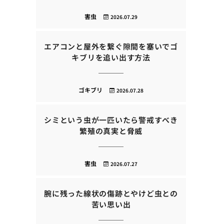
害虫
2026.07.29
エアコンと屋外を繋ぐ隙間を塞いでゴ
キブリを追い出す方法
ゴキブリ
2026.07.28
シミという虫が一匹いたら警戒すべき
繁殖の真実と脅威
害虫
2026.07.27
腕に残った線状の傷跡とやけど虫との
苦い思い出