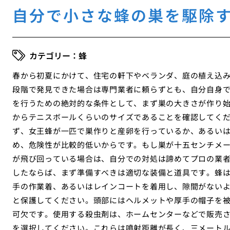
自分で小さな蜂の巣を駆除
蜂
春から初夏にかけて、住宅の軒下やベランダ、庭の植え込
段階で発見できた場合は専門業者に頼らずとも、自分自身
を行うための絶対的な条件として、まず巣の大きさが作り
からテニスボールくらいのサイズであることを確認してく
ず、女王蜂が一匹で巣作りと産卵を行っているか、あるい
め、危険性が比較的低いからです。もし巣が十五センチメ
が飛び回っている場合は、自分での対処は諦めてプロの業
したならば、まず準備すべきは適切な装備と道具です。蜂
手の作業着、あるいはレインコートを着用し、隙間がない
と保護してください。頭部にはヘルメットや厚手の帽子を
可欠です。使用する殺虫剤は、ホームセンターなどで販売
を選択してください。これらは噴射距離が長く、三メート