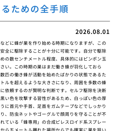
するための全手順
2026.08.01
みなどに蜂が巣を作り始める時期になりますが、この
で安全に駆除することが十分に可能です。自分で駆除
始めの数センチメートル程度、具体的にはピンポン玉
ださい。この時期の巣はまだ働き蜂が羽化しておら
は数匹の働き蜂が活動を始めたばかりの状態であるた
ートルを超えるような大きさになり、周囲を多数の蜂
者に依頼するのが賢明な判断です。セルフ駆除を決断
は黒い色を攻撃する習性があるため、白っぽい色の厚
ように首元や手首、足首をガムテープなどでしっかり
被り、防虫ネットやゴーグルで顔周りを守ることが不
されている「蜂専用」の合成ピレスロイド系スプレー
ルから五メートル離れた場所からでも確実に巣を狙い