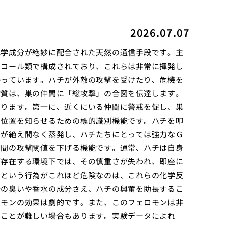
2026.07.07
化学成分が絶妙に配合された天然の通信手段です。主
ルコール類で構成されており、これらは非常に揮発し
持っています。ハチが外敵の攻撃を受けたり、危機を
物質は、巣の仲間に「総攻撃」の合図を伝達します。
あります。第一に、近くにいる仲間に警戒を促し、巣
な位置を知らせるための標的識別機能です。ハチを叩
ンが絶え間なく蒸発し、ハチたちにとっては強力なＧ
仲間の攻撃閾値を下げる機能です。通常、ハチは自身
が存在する環境下では、その慎重さが失われ、即座に
すという行為がこれほど危険なのは、これらの化学反
汗の臭いや香水の成分さえ、ハチの興奮を助長するこ
ロモンの効果は劇的です。また、このフェロモンは非
くことが難しい場合もあります。実験データによれ