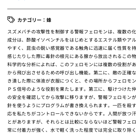
蜂
スズメバチの攻撃性を制御する警報フェロモンは、複数の
成分は、酢酸イソペンチルをはじめとするエステル類やア
やすく、昆虫の鋭い感覚器である触角に迅速に届く性質を
感じたりした際に毒針の根元にある腺から放出されるこの
科学的な分析によれば、このフェロモンには複数の役割が
から飛び出させるための呼び出し機能。第二に、敵の正確
き潰した際に体液が衣服につくと、その場所からフェロモ
ＰＳ信号のような役割を果たします。第三に、駆けつけた
の安全を確認してから攻撃に移りますが、警報フェロモン
針を使うようにプログラムが書き換えられます。一匹を殺
応を私たちがコントロールできないからです。人間が放つ
とがありますが、それらとは比較にならないほど警報フェ
常に付着力が強く、水で軽く洗った程度では完全に取り除