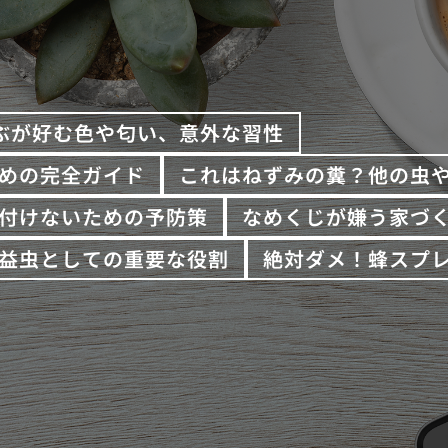
ぶが好む色や匂い、意外な習性
めの完全ガイド
これはねずみの糞？他の虫
付けないための予防策
なめくじが嫌う家づ
益虫としての重要な役割
絶対ダメ！蜂スプ