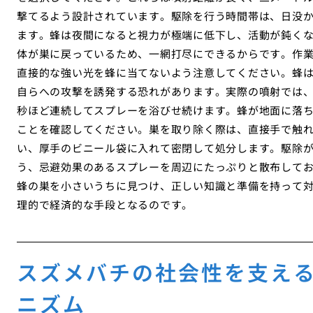
撃てるよう設計されています。駆除を行う時間帯は、日没
ます。蜂は夜間になると視力が極端に低下し、活動が鈍く
体が巣に戻っているため、一網打尽にできるからです。作
直接的な強い光を蜂に当てないよう注意してください。蜂
自らへの攻撃を誘発する恐れがあります。実際の噴射では
秒ほど連続してスプレーを浴びせ続けます。蜂が地面に落
ことを確認してください。巣を取り除く際は、直接手で触
い、厚手のビニール袋に入れて密閉して処分します。駆除
う、忌避効果のあるスプレーを周辺にたっぷりと散布して
蜂の巣を小さいうちに見つけ、正しい知識と準備を持って
理的で経済的な手段となるのです。
スズメバチの社会性を支え
ニズム